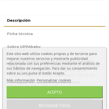
Descripción
Ficha técnica
Sobre UPPAbaby
Este sitio web utiliza cookies propias y de terceros para
mejorar nuestros servicios y mostrarle publicidad
La Cubierta para Lluvia de la Hamaca Uppababy
relacionada con sus preferencias mediante el análisis de
Minu
es un cobertor de calidad premium con excelentes
sus hábitos de navegación. Para dar su consentimiento
materiales que te permitirán proteger a tu hijo de
sobre su uso pulse el botón Acepto.
cualquier cambio de tiempo, ya sea viento, frío o lluvia.
Más información
Personalizar cookies
Ventajas de la Cobertor de Lluvia
Uppababy Minu V1 y V2:
ACEPTO
Este protector para la lluvia premium es muy fácil de
instalar y tiene un tamaño práctico, por lo que podrás
llevarlo a todas partes. También cuenta con una
RECHAZAR TODO
ventanilla que puedes abrir con una sola mano.