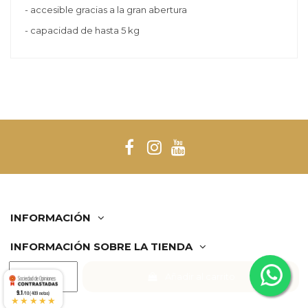
- accesible gracias a la gran abertura
- capacidad de hasta 5 kg
INFORMACIÓN
INFORMACIÓN SOBRE LA TIENDA
Añadir al carrito
Comerciante aprobado por la Sociedad de Opiniones
9.1
Contrastadas,
haga clic aquí para mostrar el certificado
.
/10 (409 notas)
★★★★★