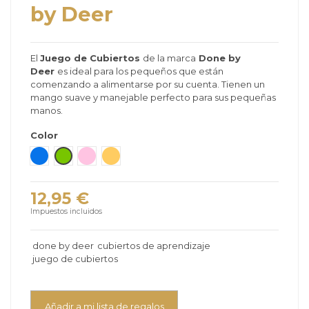
by Deer
El
Juego de Cubiertos
de la marca
Done by
Deer
es ideal para los pequeños que están
comenzando a alimentarse por su cuenta. Tienen un
mango suave y manejable perfecto para sus pequeñas
manos.
Color
Azul
Verde
Rosa
Mostaza
12,95 €
Impuestos incluidos
done by deer
cubiertos de aprendizaje
juego de cubiertos
Añadir a mi lista de regalos