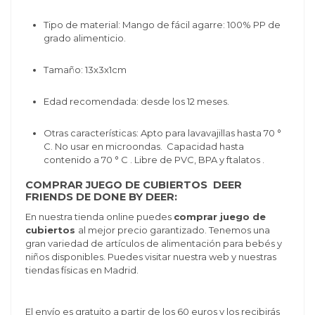
Tipo de material:
Mango de fácil agarre: 100% PP de
grado alimenticio.
Tamaño: 13x3x1cm
Edad recomendada: desde los 12 meses.
Otras características: A
pto para lavavajillas hasta 70 °
C.
No usar en microondas.
Capacidad hasta
contenido a 70 ° C
.
Libre de PVC, BPA y ftalatos
.
COMPRAR JUEGO DE CUBIERTOS DEER
FRIENDS DE DONE BY DEER:
En nuestra tienda online puedes
comprar juego de
cubiertos
al mejor precio garantizado. Tenemos una
gran variedad de artículos de alimentación para bebés y
niños disponibles. Puedes visitar nuestra web y nuestras
tiendas físicas en Madrid.
El envío es gratuito a partir de los 60 euros y los recibirás