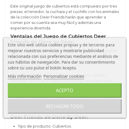
Este original juego de cubiertos está compuesto por tres
piezas: el tenedor, la cuchara y el cuchillo con los animales
de la colección Deer Friends harán que aprender a
comer por su cuenta sea muy fácil y además una
experiencia divertida.
Ventajas del
Juego de Cubiertos Deer
Friends de Done by Deer:
Este sitio web utiliza cookies propias y de terceros para
mejorar nuestros servicios y mostrarle publicidad
Estos cubiertos infantiles están diseñados para adaptarse
relacionada con sus preferencias mediante el análisis de
perfectamente al tamaño de sus manos y sus bocas, para
que al momento de comer sea manejable por los
sus hábitos de navegación. Para dar su consentimiento
pequeños pero también seguro.
sobre su uso pulse el botón Acepto.
El set de cubiertos Deer Friends es de alta calidad y
Más información
Personalizar cookies
duradero, además el diseño del mango está fabricado
para que sea de fácil agarre y al estar hecho de PP
ACEPTO
calidad alimenticia, son suaves y antideslizantes, para que
puedan ir desarrollando la posición idónea de los dedos y
aprendiendo a usar los cubiertos básicos.
RECHAZAR TODO
Características
del Juego de Cubiertos
Deer Friends de Done By Deer:
Tipo de producto: Cubiertos.