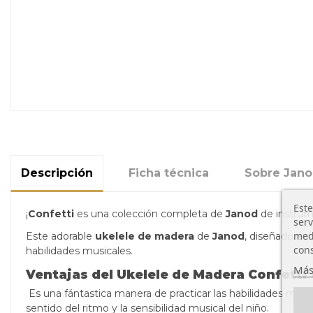
Descripción
Ficha técnica
Sobre Jan
Este
¡
Confetti
es una colección completa de
Janod
de instrum
serv
medi
Este adorable
ukelele de madera
de
Janod
, diseñado en 
cons
habilidades musicales.
Más
Ventajas del Ukelele de Madera Confetti
Es una fántastica manera de practicar las habilidades moto
sentido del ritmo y la sensibilidad musical del niño.