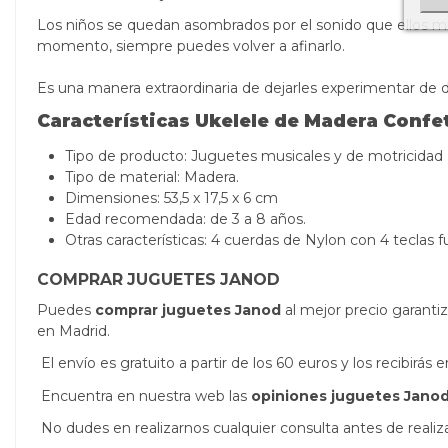
Los niños se quedan asombrados por el sonido que ellos mi
momento, siempre puedes volver a afinarlo.
Es una manera extraordinaria de dejarles experimentar de d
Características Ukelele de Madera Confe
Tipo de producto: Juguetes musicales y de motricidad
Tipo de material: Madera.
Dimensiones: 53,5 x 17,5 x 6 cm
Edad recomendada: de 3 a 8 años.
Otras características:
4 cuerdas de Nylon con 4 teclas fu
COMPRAR JUGUETES JANOD
Puedes
comprar juguetes Janod
al mejor precio garanti
en Madrid.
El envío es gratuito a partir de los 60 euros y los recibirá
Encuentra en nuestra web las
opiniones juguetes Jano
No dudes en realizarnos cualquier consulta antes de real