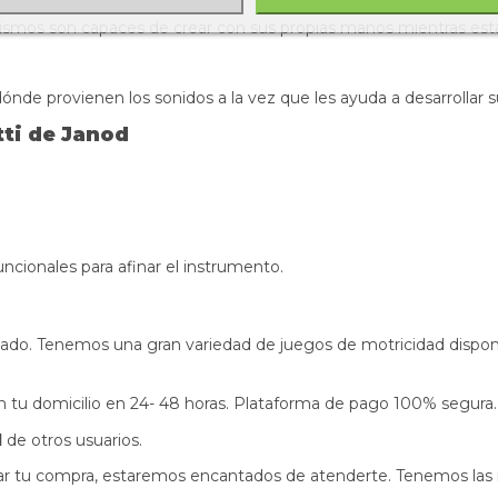
smos son capaces de crear con sus propias manos mientras están u
ónde provienen los sonidos a la vez que les ayuda a desarrollar 
tti de Janod
ncionales para afinar el instrumento.
zado. Tenemos una gran variedad de juegos de motricidad disponib
s en tu domicilio en 24- 48 horas. Plataforma de pago 100% segura.
d
de otros usuarios.
izar tu compra, estaremos encantados de atenderte. Tenemos las