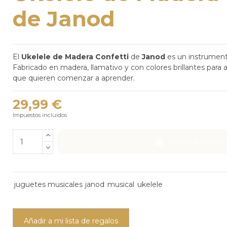
de Janod
El
Ukelele de Madera Confetti
de
Janod
es un instrumento
Fabricado en madera, llamativo y con colores brillantes par
que quieren comenzar a aprender.
29,99 €
Impuestos incluidos
Añadir al carrito
juguetes musicales
janod
musical
ukelele
Añadir a mi lista de regalos