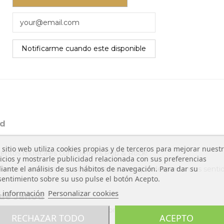
od
 sitio web utiliza cookies propias y de terceros para mejorar nuest
entos musicales con motivos Pop & Rock!
icios y mostrarle publicidad relacionada con sus preferencias
ante el análisis de sus hábitos de navegación. Para dar su
Francia, está lleno de colores llamativos que despiertan los sen
entimiento sobre su uso pulse el botón Acepto.
 información
Personalizar cookies
 de Janod
ras a la vez que fortalecen la coordinación ojo-mano y su capac
RECHAZAR TODO
ACEPTO