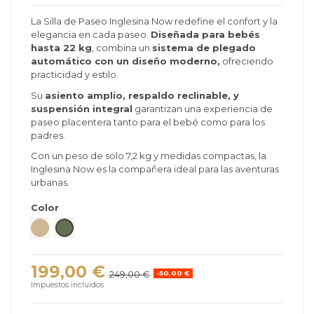
La Silla de Paseo Inglesina Now redefine el confort y la
elegancia en cada paseo.
Diseñada para bebés
hasta 22 kg
, combina un
sistema de plegado
automático con un diseño moderno,
ofreciendo
practicidad y estilo.
Su
asiento amplio, respaldo reclinable, y
suspensión integral
garantizan una experiencia de
paseo placentera tanto para el bebé como para los
padres.
Con un peso de solo 7,2 kg y medidas compactas, la
Inglesina Now es la compañera ideal para las aventuras
urbanas.
Color
Shot Beige
Sprint Green
199,00 €
249,00 €
-50,00 €
Impuestos incluidos