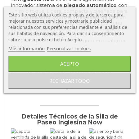
innovador sistema de
plegado automático
con
un solo toque. Ligera, compacta y diseñada para
Este sitio web utiliza cookies propias y de terceros para
brindar
máximo confort y facilidad de uso
en
mejorar nuestros servicios y mostrarle publicidad
el día a día. Ideal para padres que buscan una
relacionada con sus preferencias mediante el análisis de
solución práctica y moderna sin comprometer
sus hábitos de navegación. Para dar su consentimiento
el confort del bebé.zada en todas las ruedas
sobre su uso pulse el botón Acepto.
aseguran un paseo suave y seguro en cualquier
terreno.
Más información
Personalizar cookies
ACEPTO
RECHAZAR TODO
Detalles Técnicos de la Silla de
Paseo Inglesina Now