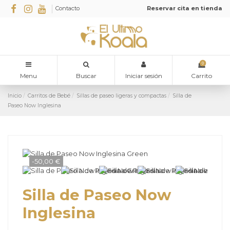
Contacto
Reservar cita en tienda
0
Menu
Buscar
Iniciar sesión
Carrito
Inicio
Carritos de Bebé
Sillas de paseo ligeras y compactas
Silla de
Paseo Now Inglesina
-50,00 €
Silla de Paseo Now
Inglesina