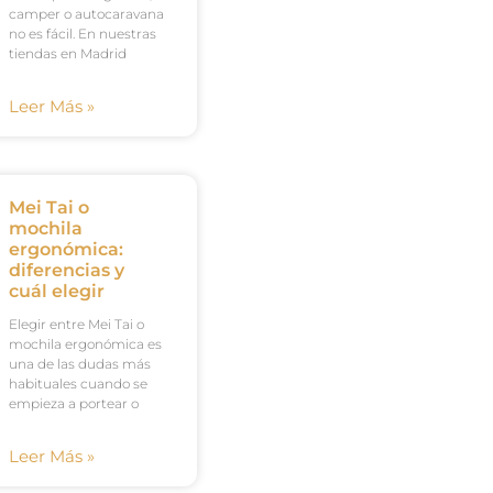
camper o autocaravana
no es fácil. En nuestras
tiendas en Madrid
Leer Más »
Mei Tai o
mochila
ergonómica:
diferencias y
cuál elegir
Elegir entre Mei Tai o
mochila ergonómica es
una de las dudas más
habituales cuando se
empieza a portear o
Leer Más »