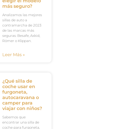
elegir el modelo
más seguro?
Analizamos las mejores
sillas de auto a
contramarcha de 2023
de las marcas más
seguras: Besafe, Axkid,
Römer o Klippan.
Leer Más »
¿Qué silla de
coche usar en
furgoneta,
autocaravana o
camper para
viajar con niños?
Sabemos que
encontrar una silla de
coche para furgoneta,