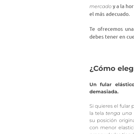
y a la ho
mercado
el más adecuado.
Te ofrecemos unas
debes tener en cue
¿Cómo elegi
Un fular elástic
demasiada.
Si quieres el fula
la tela
tenga una 
su posición origina
con menor elastic