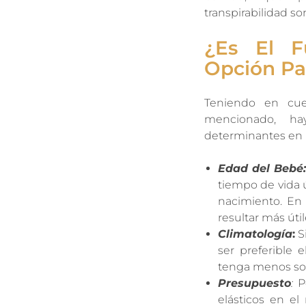
transpirabilidad so
¿Es El F
Opción Pa
Teniendo en cuen
mencionado, ha
determinantes en la
Edad del Bebé
tiempo de vida ú
nacimiento. En
resultar más úti
Climatología
:
S
ser preferible 
tenga menos sop
Presupuesto
:
Po
elásticos en el