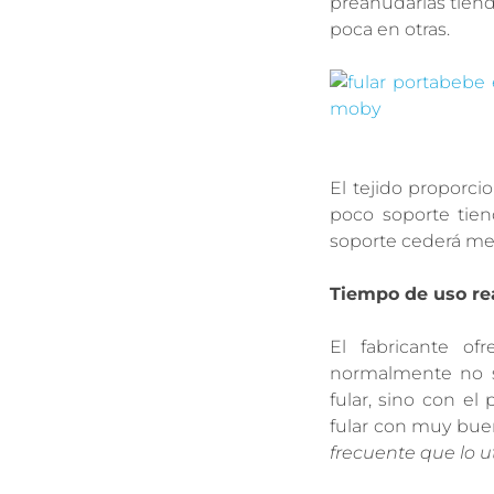
preanudarlas tien
poca en otras.
El tejido proporc
poco soporte tien
soporte cederá men
Tiempo de uso rea
El fabricante o
normalmente no s
fular, sino con el
fular con muy buen
frecuente que lo u