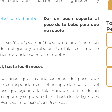
den a tener demasiada tensión en algunas zonas y
Dar un buen soporte al
To
peso de tu bebé para que
P
no rebote
iona
sostén al peso del bebé
, un fular elástico con
de a aflojarse y a rebotar. Un fular con mucho
os, evitando ese «efecto rebote».
l, hasta los 6 meses
frece unas que las indicaciones de peso que
e corresponden con el tiempo de uso real del
 peso que aguanta la tela. Aunque se trate de un
 soporte y se pueda utilizar hasta los 15 kg,
no es
tilicemos más allá de los 6 meses.