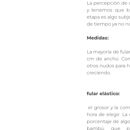
La percepción de q
y tenemos que bu
etapa es algo subj
de tiempo ya no n
Medidas:
La mayoría de fular
cm de ancho. Con u
otros nudos para 
creciendo.
fular elástico:
el grosor y la com
hora de elegir. La
porcentaje de alg
bambú, que po