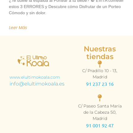
¿Te duele la espalda al Portear a tu Bebé? 🚫 EVITA cometer
estos 3 ERRORES y Descubre cómo Disfrutar de un Porteo
Cómodo y sin dolor.
Leer Más
Nuestras
tiendas
C/ Pradillo 10 - 13,
Madrid
www.elultimokoala.com
info@elultimokoala.es
91 237 23 16
C/ Paseo Santa María
de la Cabeza 50,
Madrid
91 001 92 47