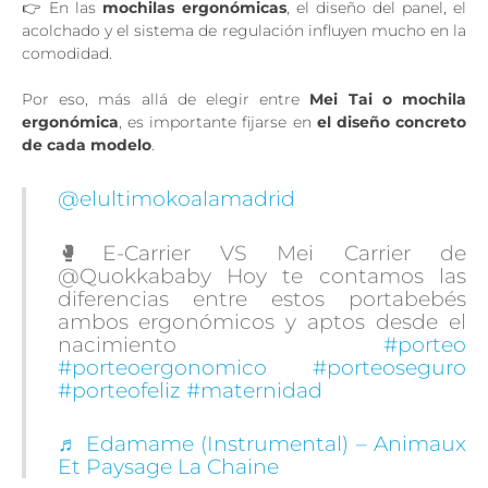
👉 En las
mochilas ergonómicas
, el diseño del panel, el
acolchado y el sistema de regulación influyen mucho en la
comodidad.
Por eso, más allá de elegir entre
Mei Tai o mochila
ergonómica
, es importante fijarse en
el diseño concreto
de cada modelo
.
@elultimokoalamadrid
🥊E-Carrier VS Mei Carrier de
@Quokkababy Hoy te contamos las
diferencias entre estos portabebés
ambos ergonómicos y aptos desde el
nacimiento
#porteo
#porteoergonomico
#porteoseguro
#porteofeliz
#maternidad
♬ Edamame (Instrumental) – Animaux
Et Paysage La Chaine