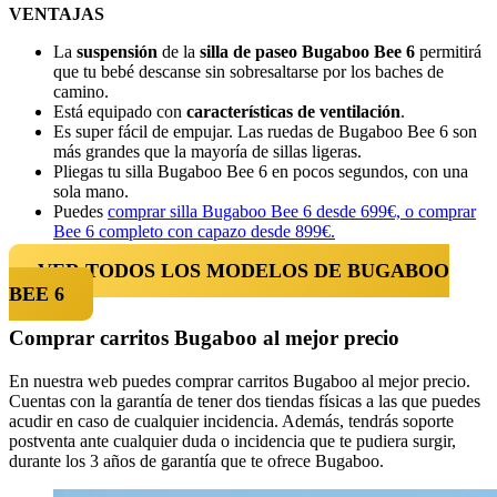
VENTAJAS
La
suspensión
de la
silla de paseo Bugaboo Bee 6
permitirá
que tu bebé
descanse sin sobresaltarse por los baches de
camino.
Está equipado con
características de ventilación
.
Es super fácil de empujar. Las ruedas de Bugaboo Bee 6 son
más grandes que la mayoría de sillas ligeras.
Pliegas tu silla Bugaboo Bee 6 en pocos segundos, con una
sola mano.
Puedes
comprar silla Bugaboo Bee 6 desde 699€, o comprar
Bee 6 completo con capazo desde 899€.
VER TODOS LOS MODELOS DE BUGABOO
BEE 6
Comprar carritos Bugaboo al mejor precio
En nuestra web puedes comprar carritos Bugaboo al mejor precio.
Cuentas con la garantía de tener dos tiendas físicas a las que puedes
acudir en caso de cualquier incidencia. Además, tendrás soporte
postventa ante cualquier duda o incidencia que te pudiera surgir,
durante los 3 años de garantía que te ofrece Bugaboo.