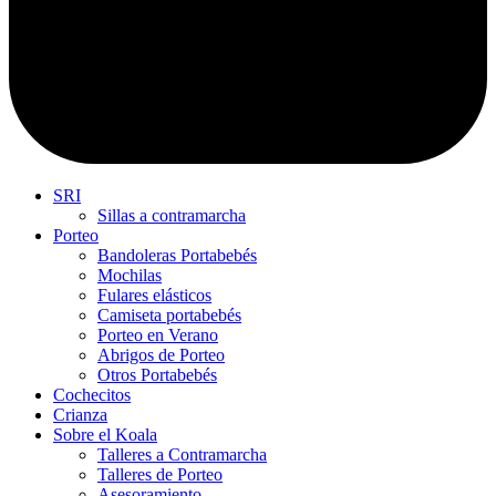
SRI
Sillas a contramarcha
Porteo
Bandoleras Portabebés
Mochilas
Fulares elásticos
Camiseta portabebés
Porteo en Verano
Abrigos de Porteo
Otros Portabebés
Cochecitos
Crianza
Sobre el Koala
Talleres a Contramarcha
Talleres de Porteo
Asesoramiento