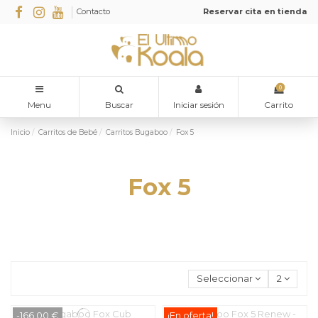
Contacto
Reservar cita en tienda
0
Menu
Buscar
Iniciar sesión
Carrito
Inicio
Carritos de Bebé
Carritos Bugaboo
Fox 5
Fox 5
Seleccionar
2
-166,00 €
¡En oferta!