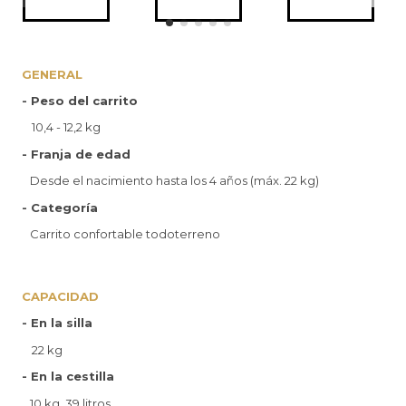
GENERAL
- Peso del carrito
10,4 - 12,2 kg
- Franja de edad
Desde el nacimiento hasta los 4 años (máx. 22 kg)
- Categoría
Carrito confortable todoterreno
CAPACIDAD
- En la silla
22 kg
- En la cestilla
10 kg, 39 litros