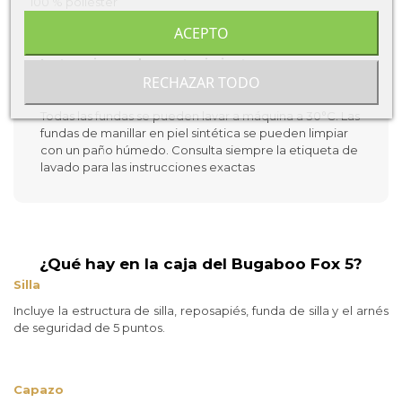
100 % poliéster
ACEPTO
Instrucciones de mantenimiento
RECHAZAR TODO
Lavado y limpieza
Todas las fundas se pueden lavar a máquina a 30°C. Las
fundas de manillar en piel sintética se pueden limpiar
con un paño húmedo. Consulta siempre la etiqueta de
lavado para las instrucciones exactas
¿Qué hay en la caja del Bugaboo Fox 5?
Silla
Incluye la estructura de silla, reposapiés, funda de silla y el arnés
de seguridad de 5 puntos.
Capazo