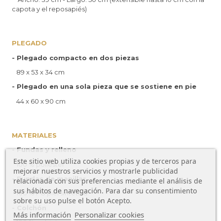
capota y el reposapiés)
PLEGADO
-
Plegado compacto en dos piezas
89 x 53 x 34 cm
- Plegado en una sola pieza que se sostiene en pie
44 x 60 x 90 cm
MATERIALES
- Fundas y relleno
Este sitio web utiliza cookies propias y de terceros para
100 % poliéster
mejorar nuestros servicios y mostrarle publicidad
- Fundas de manillar
relacionada con sus preferencias mediante el análisis de
sus hábitos de navegación. Para dar su consentimiento
100 % PU piel sintética
sobre su uso pulse el botón Acepto.
- Colchón
Más información
Personalizar cookies