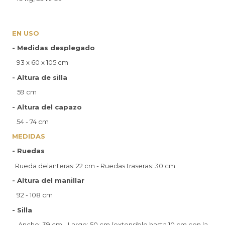
EN USO
- Medidas desplegado
93 x 60 x 105 cm
- Altura de silla
59 cm
- Altura del capazo
54 - 74 cm
MEDIDAS
- Ruedas
Rueda delanteras: 22 cm - Ruedas traseras: 30 cm
- Altura del manillar
92 - 108 cm
- Silla
Ancho: 39 cm - Largo: 50 cm (extensible hasta 10 cm con la