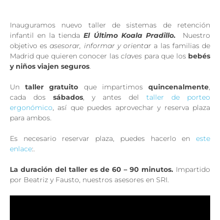
Inauguramos nuevo taller de sistemas de retención
infantil en la tienda
El Último Koala Pradillo.
Nuestro
objetivo es
asesorar, informar y orientar
a las familias de
Madrid que quieren conocer las
claves
para que los
bebés
y niños viajen seguros
.
Un
taller gratuito
que impartimos
quincenalmente
,
cada dos
sábados
, y antes del
taller de porteo
ergonómico
, así que puedes aprovechar y reserva plaza
para ambos.
Es necesario reservar plaza, puedes hacerlo en
este
enlace
:.
La duración del taller es de 60 – 90 minutos.
Impartido
por Beatriz y Fausto, nuestros asesores en SRI.