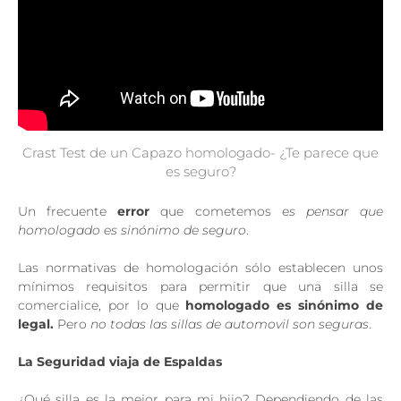
Crast Test de un Capazo homologado- ¿Te parece que
es seguro?
Un frecuente
error
que cometemos e
s pensar que
homologado es sinónimo de seguro
.
Las normativas de homologación sólo establecen unos
mínimos requisitos para permitir que una silla se
comercialice, por lo que
homologado es sinónimo de
legal.
Pero
no todas las sillas de automovil
son seguras
.
La Seguridad viaja de Espaldas
¿Qué silla es la mejor para mi hijo? Dependiendo de las