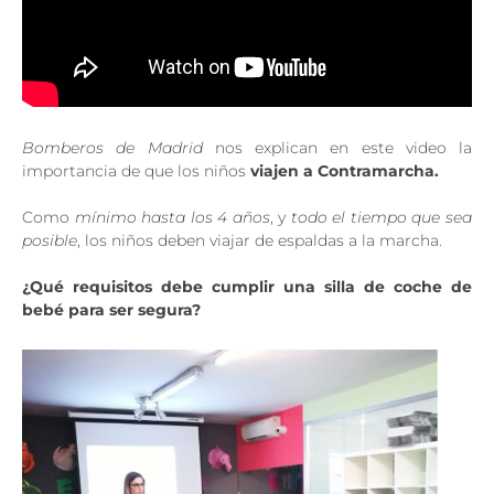
Bomberos de Madrid
nos explican en este video la
importancia de que los niños
viajen a Contramarcha.
Como
mínimo hasta los 4 años
, y
todo el tiempo que sea
posible
, los niños deben viajar de espaldas a la marcha.
¿Qué requisitos debe cumplir una silla de coche de
bebé para ser segura?