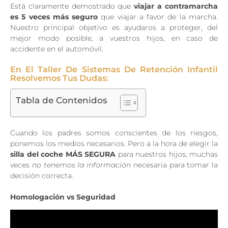
Está claramente demostrado que
viajar a contramarcha
es 5 veces más seguro
que viajar a favor de la marcha.
Nuestro principal objetivo es ayudaros a proteger, del
mejor modo posible, a vuestros hijos, en caso de
accidente en el automóvil.
En El Taller De Sistemas De Retención Infantil
Resolvemos Tus Dudas:
Tabla de Contenidos
Cuando los padres somos conscientes de los riesgos,
ponemos los medios necesarios. Pero a la hora de elegir la
silla del coche MÁS SEGURA
para nuestros hijos, muchas
veces
no tenemos la información
necesaria para tomar la
decisión correcta.
Homologación vs Seguridad