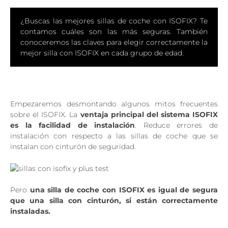
¿Buscas las mejores sillas de coche con ISOFIX? Te
contamos cuáles son las más seguras. También
conoceremos las claves para elegir correctamente la
mejor silla con ISOFIX en cada grupo de edad.
Empezaremos desmontando algunos mitos frecuentes
sobre el ISOFIX. La
ventaja principal del sistema ISOFIX
es la facilidad de instalación
. Reduce errores de
instalación con respecto a las sillas de coche que se
instalan con cinturón de seguridad.
Pero
una silla de coche con ISOFIX es igual de segura
que una silla con cinturón, si están correctamente
instaladas.