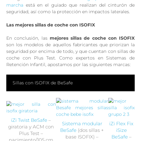
marcha
está en el guiado que realizan del cinturón de
seguridad, así como la protección en impactos laterales.
Las mejores sillas de coche con ISOFIX
En conclusión, las
mejores sillas de coche con ISOFIX
son los modelos de aquellos fabricantes que priorizan la
seguridad por encima de todo, y que cuentan con sillas de
coche con Plus Test. Como expertos en Sistemas de
Retención Infantil, apostamos por las siguientes marcas:
Sillas con ISOFIX de BeSafe
iZi Twist BeSafe
–
Sistema modular
iZi Flex Fix
giratoria y ACM con
BeSafe
(dos sillas +
iSize
Plus Test –
base ISOFIX) –
BeSafe
–
nacimiento/105 cm