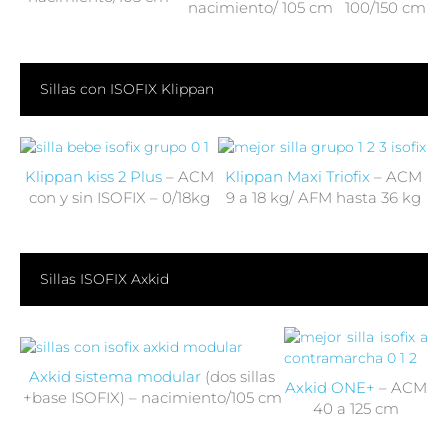
nacimiento/ 105 cm
100/150 cm
Sillas con ISOFIX Klippan
Klippan kiss 2 Plus
– ACM
Klippan Maxi Triofix
– ACM
con y sin ISOFIX – 0/18kg
9 a 18 kg/ AFM hasta 36 kg
Sillas ISOFIX Axkid
Axkid sistema modular
(dos sillas
Axkid ONE+
– ACM
+base ISOFIX) – nacimiento/105 cm
40 a 125 cm