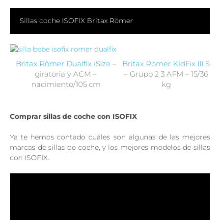
Sillas coche ISOFIX Britax Römer
Britax Römer Dualfix iSize
–
Britax Römer KidFix III S
giratoria y ACM –
– Grupo 2 3 AFM – 15/36
nacimiento/105 cm
kg
Comprar sillas de coche con ISOFIX
Ya te hemos contado cuáles son algunas de las mejores
marcas de sillas de coche, y los mejores modelos de sillas
con ISOFIX.