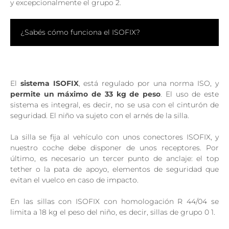
y excepcionalmente el grupo 2.
¿Sabés cómo funciona el ISOFIX?
El
sistema ISOFIX
, está regulado por una norma ISO, y
permite un máximo de 33 kg de peso
. El uso de este
sistema es integral, es decir, no se usa con el cinturón de
seguridad. El niño va sujeto con el arnés de la silla.
La silla se fija al vehículo con unos conectores ISOFIX, y
nuestro coche debe disponer de unos receptores. Por
último, es necesario un tercer punto de anclaje: el top
tether o la pata de apoyo, elementos de seguridad que
evitan el vuelco en caso de impacto.
En las sillas con ISOFIX con homologación R 44/04 se
limita a 18 kg el peso del niño, es decir, sillas de grupo 0 1.