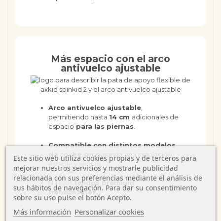
Más espacio con el arco
antivuelco ajustable
Arco antivuelco ajustable
,
permitiendo hasta
14 cm
adicionales de
espacio
para las piernas
.
Compatible con distintos modelos
de coche
, asegurando una instalación
Este sitio web utiliza cookies propias y de terceros para
estable y segura.
mejorar nuestros servicios y mostrarle publicidad
relacionada con sus preferencias mediante el análisis de
Nuevos
tejidos premium
sus hábitos de navegación. Para dar su consentimiento
transpirables.
sobre su uso pulse el botón Acepto.
Más información
Personalizar cookies