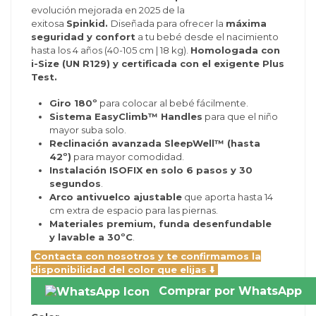
evolución mejorada en 2025 de la
exitosa
Spinkid.
Diseñada para ofrecer la
máxima
seguridad y confort
a tu bebé desde el nacimiento
hasta los 4 años (40-105 cm | 18 kg).
Homologada con
i-Size (UN R129) y certificada con el exigente Plus
Test.
Giro 180º
para colocar al bebé fácilmente.
Sistema EasyClimb™ Handles
para que el niño
mayor suba solo.
Reclinación avanzada SleepWell™ (hasta
42º)
para mayor comodidad.
Instalación ISOFIX en solo 6 pasos y 30
segundos
.
Arco antivuelco ajustable
que aporta hasta 14
cm extra de espacio para las piernas.
Materiales premium, funda desenfundable
y lavable a 30ºC
.
Contacta con nosotros y te confirmamos la
disponibilidad del color que elijas ⬇️
Comprar por WhatsApp