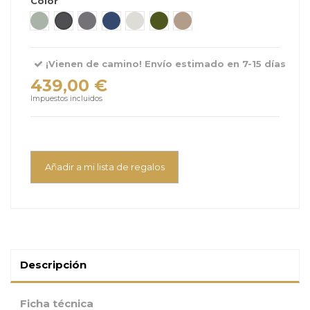
Color
Nordic Bloom Green
Coastal Storm Black
Arctic Mist Grey
Glacier Lake Blue
Beachgrass Beige
Forest Moss Green
Driftwood Beige
¡Vienen de camino! Envío estimado en 7-15 días
439,00 €
Impuestos incluidos
Añadir a mi lista de regalos
Descripción
Ficha técnica