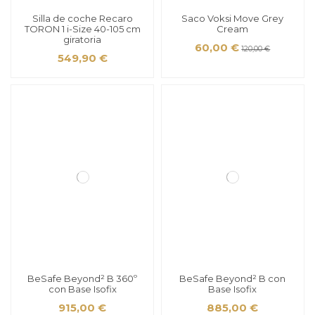
Silla de coche Recaro
Saco Voksi Move Grey
TORON 1 i-Size 40-105 cm
Cream
giratoria
60,00 €
120,00 €
549,90 €
BeSafe Beyond² B 360º
BeSafe Beyond² B con
con Base Isofix
Base Isofix
915,00 €
885,00 €