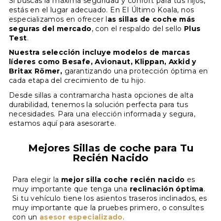
Si buscas la máxima seguridad y confort para tus hijos,
tener y que
recibirá el ocupante, y por este motivo es
limitan las cargas que se ejercen en el
evita que la silla vuelque
hacia
estás en el lugar adecuado. En El Último Koala, nos
De este modo,
evitamos el riesgo de asfixia
especializamos en ofrecer l
as sillas de coche más
fundamental que la silla de auto esté fabricada
delante es la
cuello durante un impacto, teniendo en
pata de apoyo
. Todas nuestras
postural
en caso de bebés recién nacidos, y
seguras del mercado
, con el respaldo del sello
Plus
cuenta el límite de supervivencia
sillas a contramarcha tienen este elemento
con
los materiales de la mejor calidad
(1300N).
.
que se les caiga la cabeza hacia delante
Test
.
anti vuelco, ya que sin él no obtendrían el
¿Cómo saberlo? Muy sencillo, si una silla ha
Sólo las sillas de auto orientadas
cuando se duermen.
Plus Test.
Nuestra selección incluye modelos de marcas
exclusivamente a contramarcha
pasado el
Plus Test
, sin duda cuenta con los
han podido
No todas las sillas reclinan igual, y el asiento
líderes como Besafe, Avionaut, Klippan, Axkid y
El segundo elemento anti rotacional es el que
mejores materiales. Por este motivo, en el
obtenerlo.
Britax Römer,
garantizando una protección óptima en
del coche puede restar reclinación a la silla.
Último Koala sólo trabajamos con fabricantes
controla la segunda fase de un impacto
cada etapa del crecimiento de tu hijo.
Además, tienen que estar
fabricadas con los
Además, según la edad de nuestro hijo,
frontal, o movimiento de
que cuentan con sillas "Plus Test".
retroceso
. Podemos
mejores materiales
, y disponer de
Desde sillas a contramarcha hasta opciones de alta
necesitaremos mayor o menor ángulo de
encontrar dos elementos diferentes: el
arco
elementos anti rotacionales
adecuados para
durabilidad, tenemos la solución perfecta para tus
reclinado.
antivuelco
y los tensores
lower tether
. Lo
poder superarlo.
necesidades. Para una elección informada y segura,
habitual es que encontremos el arco en las
estamos aquí para asesorarte.
La
clave
para encontrar la silla de auto
sillas con ISOFIX, y los tensores lower tether
adecuada para tu hijo y tu vehículo es el
en las sillas que tienen un mayor límite de
asesoramiento especializado
.
Mejores Sillas de coche para Tu
peso y no tienen ISOFIX.
Recién Nacido
Para elegir la
mejor silla coche recién nacido
es
muy importante que tenga una
reclinación óptima
.
Si tu vehículo tiene los asientos traseros inclinados, es
muy importante que la pruebes primero, o consultes
con un
asesor especializado
.