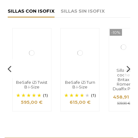
SILLAS CON ISOFIX
SILLAS SIN ISOFIX
-10%
Silla de
coche
Britax
BeSafe iZi Twist
BeSafe iZi Turn
Römer
B i-Size
B i-Size
Dualfix Pro
(1)
(1)
458,91 €
595,00 €
615,00 €
509,90 €