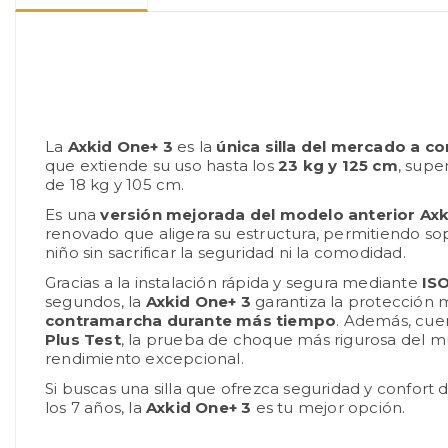
La
Axkid One+ 3
es la
única silla del mercado a c
que extiende su uso hasta los
23 kg y 125 cm
, supe
de 18 kg y 105 cm.
Es una
versión mejorada del modelo anterior Axk
renovado que aligera su estructura, permitiendo sop
niño sin sacrificar la seguridad ni la comodidad.
Gracias a la instalación rápida y segura mediante
IS
segundos, la
Axkid One+ 3
garantiza la protección 
contramarcha durante más tiempo
. Además, cuen
Plus Test
, la prueba de choque más rigurosa del m
rendimiento excepcional.
Si buscas una silla que ofrezca seguridad y confort
los 7 años, la
Axkid One+ 3
es tu mejor opción.