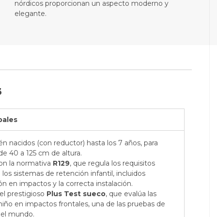
nórdicos proporcionan un aspecto moderno y
elegante.
3
pales
én nacidos (con reductor) hasta los 7 años, para
de 40 a 125 cm de altura.
on la normativa
R129
, que regula los requisitos
os sistemas de retención infantil, incluidos
n en impactos y la correcta instalación.
 el prestigioso
Plus Test sueco
, que evalúa las
 niño en impactos frontales, una de las pruebas de
del mundo.