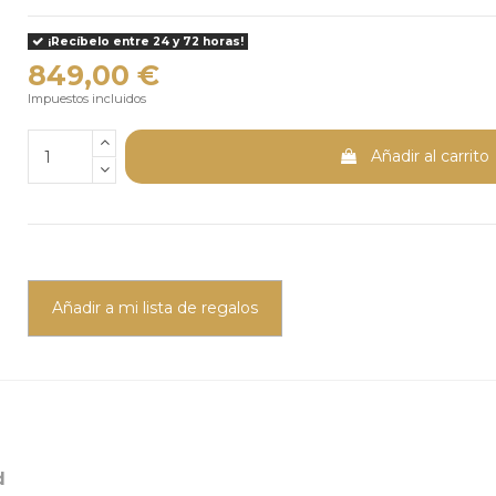
¡Recíbelo entre 24 y 72 horas!
849,00 €
Impuestos incluidos
Añadir al carrito
Añadir a mi lista de regalos
d