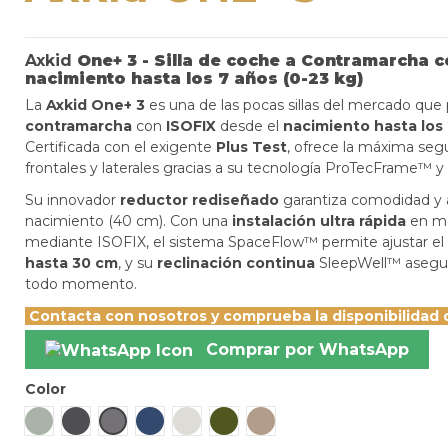
Axkid
One+ 3 - Silla de coche a Contramarcha c
nacimiento hasta los 7 años (0-23 kg)
La
Axkid One+ 3
es una de las pocas sillas del mercado que 
contramarcha
con
ISOFIX
desde el
nacimiento hasta los 
Certificada con el exigente
Plus Test
, ofrece la máxima seg
frontales y laterales gracias a su tecnología ProTecFrame™ y 
Su innovador
reductor rediseñado
garantiza comodidad y a
nacimiento (40 cm). Con una
instalación ultra rápida
en me
mediante ISOFIX, el sistema SpaceFlow™ permite ajustar el
hasta 30 cm
, y su
reclinación continua
SleepWell™ asegu
todo momento.
Contacta con nosotros y comprueba la disponibilidad 
Comprar por WhatsApp
Color
Nordic Bloom Green
Coastal Storm Black
Arctic Mist Grey
Glacier Lake Blue
Beachgrass Beige
Forest Moss Green
Driftwood Beige