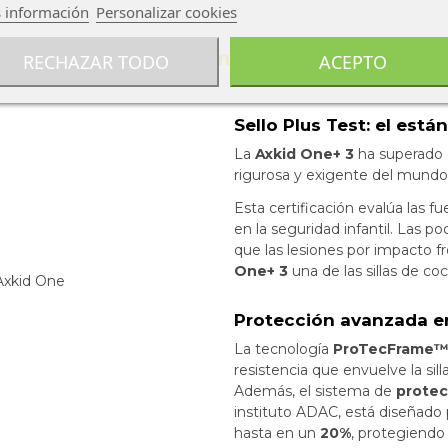
 información
Personalizar cookies
 Seguridad a Contramarcha con el Plus Tes
RECHAZAR TODO
ACEPTO
Sello Plus Test: el est
La
Axkid One+ 3
ha superado 
rigurosa y exigente del mundo 
Esta certificación evalúa las fu
en la seguridad infantil. Las p
que las lesiones por impacto fr
One+ 3
una de las sillas de c
Protección avanzada en
La tecnología
ProTecFrame
resistencia que envuelve la sill
Además, el sistema de
protec
instituto ADAC, está diseñado p
hasta en un
20%
, protegiendo