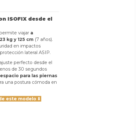
on ISOFIX desde el
permite viajar
a
23 kg y 125 cm
(7 años).
uridad en impactos
protección lateral ASIP.
juste perfecto desde el
nos de 30 segundos
espacio para las piernas
ra una postura cómoda en
de este modelo ⬇️