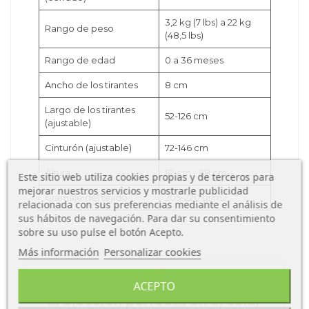
3,2 kg (7 lbs) a 22 kg
Rango de peso
(48,5 lbs)
Rango de edad
0 a 36 meses
Ancho de los tirantes
8 cm
Largo de los tirantes
52-126 cm
(ajustable)
Cinturón (ajustable)
72-146 cm
Altura
52 cm - 98 cm
Este sitio web utiliza cookies propias y de terceros para
mejorar nuestros servicios y mostrarle publicidad
Gramaje del tejido
205-220 gr/m2
relacionada con sus preferencias mediante el análisis de
sus hábitos de navegación. Para dar su consentimiento
sobre su uso pulse el botón Acepto.
Más información
Personalizar cookies
Explora la mochila portabebés
ACEPTO
Quokkababy E-Carrier en acción:
la elección perfecta en el color