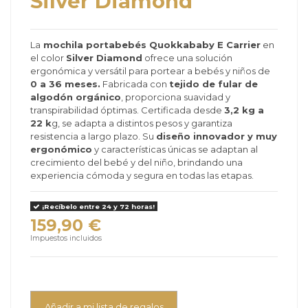
Silver Diamond
La
mochila portabebés Quokkababy E Carrier
en
el color
Silver Diamond
ofrece una solución
ergonómica y versátil para portear a bebés y niños de
0 a 36 meses.
Fabricada con
tejido de fular de
algodón orgánico
, proporciona suavidad y
transpirabilidad óptimas. Certificada desde
3,2 kg a
22 k
g, se adapta a distintos pesos y garantiza
resistencia a largo plazo. Su
diseño innovador y muy
ergonómico
y características únicas se adaptan al
crecimiento del bebé y del niño, brindando una
experiencia cómoda y segura en todas las etapas.
¡Recíbelo entre 24 y 72 horas!
159,90 €
Impuestos incluidos
Añadir a mi lista de regalos