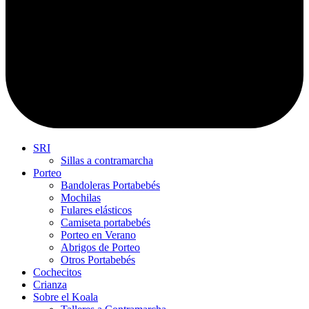
SRI
Sillas a contramarcha
Porteo
Bandoleras Portabebés
Mochilas
Fulares elásticos
Camiseta portabebés
Porteo en Verano
Abrigos de Porteo
Otros Portabebés
Cochecitos
Crianza
Sobre el Koala