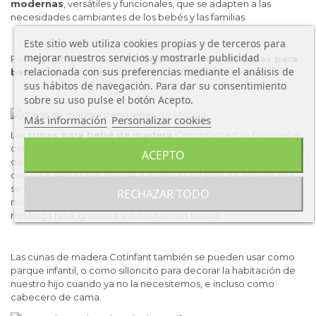
modernas
, versátiles y funcionales, que se adapten a las
necesidades cambiantes de los bebés y las familias.
Este sitio web utiliza cookies propias y de terceros para
mejorar nuestros servicios y mostrarle publicidad
Por ello trabajamos con
las mejores marcas de cunas para
relacionada con sus preferencias mediante el análisis de
bebés
, que nos ofrecen calidad, durabilidad y versatilidad.
sus hábitos de navegación. Para dar su consentimiento
sobre su uso pulse el botón Acepto.
Más información
Personalizar cookies
Las
cunas para bebé de madera
Continfant
están fabricadas
con materiales de la mejor calidad. Se pueden usar como cunas
ACEPTO
de colecho. De esta forma, podemos dormir con nuestro bebé
con total seguridad, gracias a su eficaz sistema de anclaje que
se adapta a todas las camas. También podemos transportar
RECHAZAR TODO
nuestra
cuna para bebés
fácilmente, para tenerla allí donde
nos haga falta, gracias a sus ruedas con frenos.
Las cunas de madera Cotinfant también se pueden usar como
parque infantil, o como silloncito para decorar la habitación de
nuestro hijo cuando ya no la necesitemos, e incluso como
cabecero de cama.