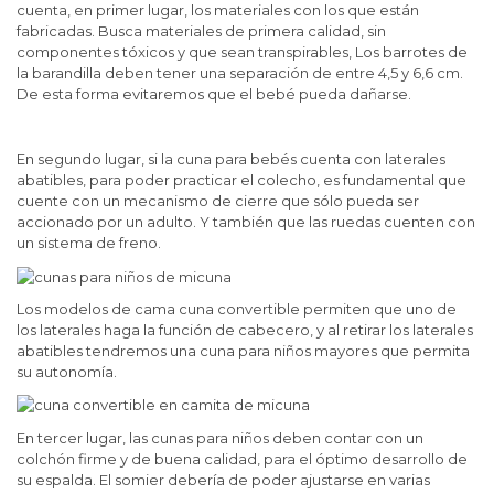
cuenta, en primer lugar, los materiales con los que están
fabricadas. Busca materiales de primera calidad, sin
componentes tóxicos y que sean transpirables, Los barrotes de
la barandilla deben tener una separación de entre 4,5 y 6,6 cm.
De esta forma evitaremos que el bebé pueda dañarse.
En segundo lugar, si la cuna para bebés cuenta con laterales
abatibles, para poder practicar el colecho, es fundamental que
cuente con un mecanismo de cierre que sólo pueda ser
accionado por un adulto. Y también que las ruedas cuenten con
un sistema de freno.
Los modelos de cama cuna convertible permiten que uno de
los laterales haga la función de cabecero, y al retirar los laterales
abatibles tendremos una cuna para niños mayores que permita
su autonomía.
En tercer lugar, las cunas para niños deben contar con un
colchón firme y de buena calidad, para el óptimo desarrollo de
su espalda.
El somier debería de poder ajustarse en varias