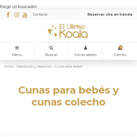
Elegir un buscador
Contacto
Reservar cita en tienda
0
Menu
Buscar
Iniciar sesión
Carrito
Inicio
Habitación y Descanso
Cunas para bebés
Cunas para bebés y
cunas colecho