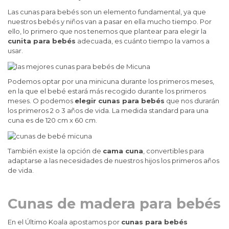
Las cunas para bebés son un elemento fundamental, ya que
nuestros bebés y niños van a pasar en ella mucho tiempo. Por
ello, lo primero que nos tenemos que plantear para elegir la
cunita para bebés
adecuada, es cuánto tiempo la vamos a
usar.
Podemos optar por una minicuna durante los primeros meses,
en la que el bebé estará más recogido durante los primeros
meses. O podemos
elegir cunas para bebés
que nos durarán
los primeros 2 o 3 años de vida. La medida standard para una
cuna es de 120 cm x 60 cm.
También existe la opción de
cama cuna
, convertibles para
adaptarse a las necesidades de nuestros hijos los primeros años
de vida.
Cunas de madera para bebés
En el Último Koala apostamos por
cunas para bebés