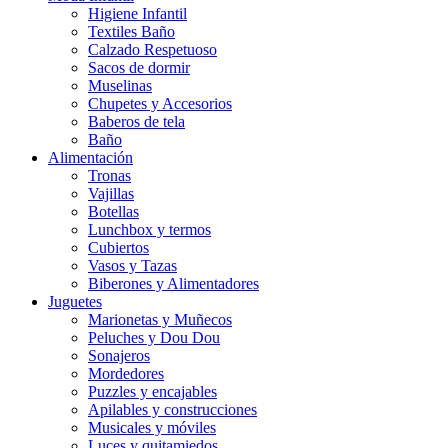
Higiene Infantil
Textiles Baño
Calzado Respetuoso
Sacos de dormir
Muselinas
Chupetes y Accesorios
Baberos de tela
Baño
Alimentación
Tronas
Vajillas
Botellas
Lunchbox y termos
Cubiertos
Vasos y Tazas
Biberones y Alimentadores
Juguetes
Marionetas y Muñecos
Peluches y Dou Dou
Sonajeros
Mordedores
Puzzles y encajables
Apilables y construcciones
Musicales y móviles
Luces y quitamiedos