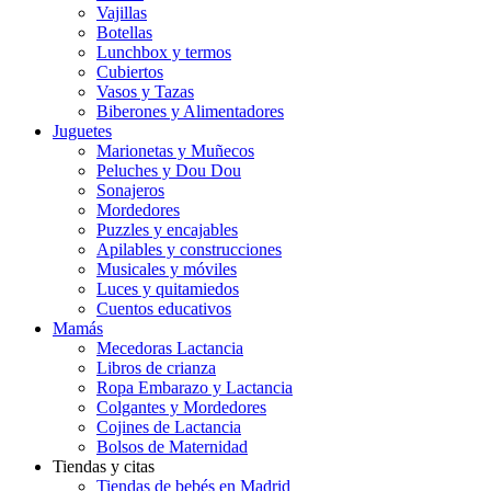
Vajillas
Botellas
Lunchbox y termos
Cubiertos
Vasos y Tazas
Biberones y Alimentadores
Juguetes
Marionetas y Muñecos
Peluches y Dou Dou
Sonajeros
Mordedores
Puzzles y encajables
Apilables y construcciones
Musicales y móviles
Luces y quitamiedos
Cuentos educativos
Mamás
Mecedoras Lactancia
Libros de crianza
Ropa Embarazo y Lactancia
Colgantes y Mordedores
Cojines de Lactancia
Bolsos de Maternidad
Tiendas y citas
Tiendas de bebés en Madrid