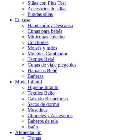
Sillas con Plus Test
Accesorios de sillas
Fundas sillas
En casa
Habitación y Descanso
Cunas para bebés
Minicunas colecho
Colchones
Moisés y nidos
Muebles Cambiador
Textiles Bebé
Cunas de viaje plegables
Hamacas Bebé
Bañeras
Moda Infantil
Higiene Infantil
Textiles Baño
Calzado Respetuoso
Sacos de dormir
Muselinas
Chupetes y Accesorios
Baberos de tela
Baño
Alimentación
Tronas