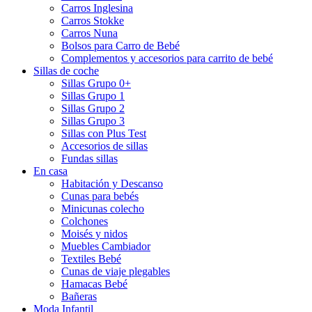
Carros Inglesina
Carros Stokke
Carros Nuna
Bolsos para Carro de Bebé
Complementos y accesorios para carrito de bebé
Sillas de coche
Sillas Grupo 0+
Sillas Grupo 1
Sillas Grupo 2
Sillas Grupo 3
Sillas con Plus Test
Accesorios de sillas
Fundas sillas
En casa
Habitación y Descanso
Cunas para bebés
Minicunas colecho
Colchones
Moisés y nidos
Muebles Cambiador
Textiles Bebé
Cunas de viaje plegables
Hamacas Bebé
Bañeras
Moda Infantil