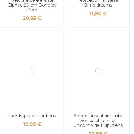
Peluche de elefante
Mordedor Tanzania
Elphee 20 cm Done by
Bimbidreams
Deer
11,90 €
20,95 €
Jack Espejo Lilliputiens
Set de Descubrimiento
Sensorial Lena el
19,99 €
Unicornio de Lilliputiens
22,99 €