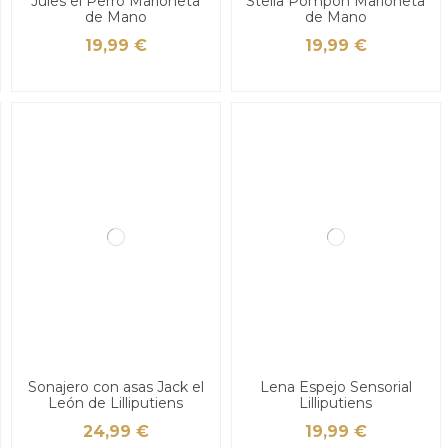
Jules el Perro Marioneta
Stella Pompón Marioneta
de Mano
de Mano
19,99 €
19,99 €
Sonajero con asas Jack el
Lena Espejo Sensorial
León de Lilliputiens
Lilliputiens
24,99 €
19,99 €