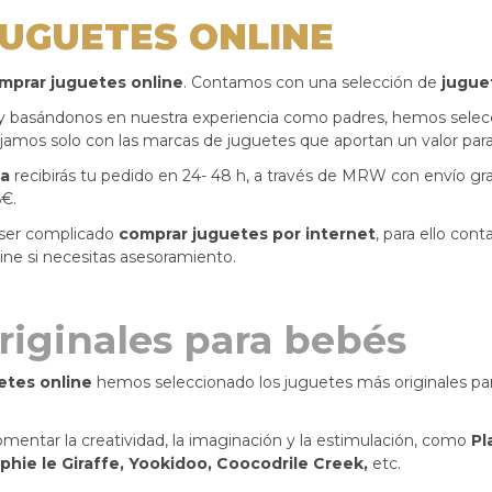
UGUETES ONLINE
mprar juguetes online
. Contamos con una selección de
jugue
y basándonos en nuestra experiencia como padres, hemos selec
ajamos solo con las marcas de juguetes que aportan un valor para
ea
recibirás tu pedido en 24- 48 h, a través de MRW con envío grat
6€.
ser complicado
comprar juguetes por internet
, para ello con
ine si necesitas asesoramiento.
riginales para bebés
etes online
hemos seleccionado los juguetes más originales par
omentar la creatividad, la imaginación y la estimulación, como
Pl
phie le Giraffe, Yookidoo, Coocodrile Creek,
etc.