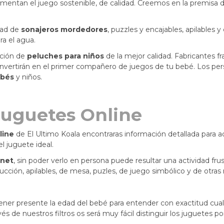
mentan el juego sostenible, de calidad. Creemos en la premis
dad de
sonajeros mordedores
, puzzles y encajables, apilables
ra el agua.
ción de
peluches para niños
de la mejor calidad. Fabricantes
vertirán en el primer compañero de juegos de tu bebé. Los pers
ebés
y niños.
Juguetes Online
line
de El Ultimo Koala encontraras información detallada para acer
 el juguete ideal.
rnet
, sin poder verlo en persona puede resultar una actividad fr
cción, apilables, de mesa, puzles, de juego simbólico y de otras 
r presente la edad del bebé para entender con exactitud cual
s de nuestros filtros os será muy fácil distinguir los juguetes p