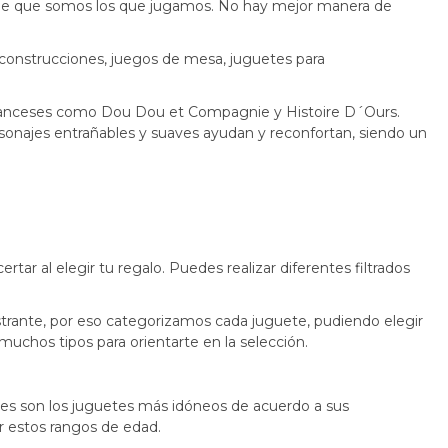
a de que somos los que jugamos. No hay mejor manera de
 y construcciones, juegos de mesa, juguetes para
 franceses como Dou Dou et Compagnie y Histoire D´Ours.
onajes entrañables y suaves ayudan y reconfortan, siendo un
tar al elegir tu regalo. Puedes realizar diferentes filtrados
ustrante, por eso categorizamos cada juguete, pudiendo elegir
muchos tipos para orientarte en la selección.
es son los juguetes más idóneos de acuerdo a sus
or estos rangos de edad.