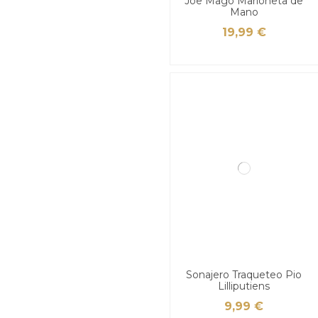
Joe Mago Marioneta de
Mano
19,99 €
Sonajero Traqueteo Pio
Lilliputiens
9,99 €