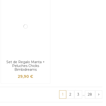
Set de Regalo Manta +
Peluches Chicks
Bimbidreams
29,90 €
1
2
3
…
28