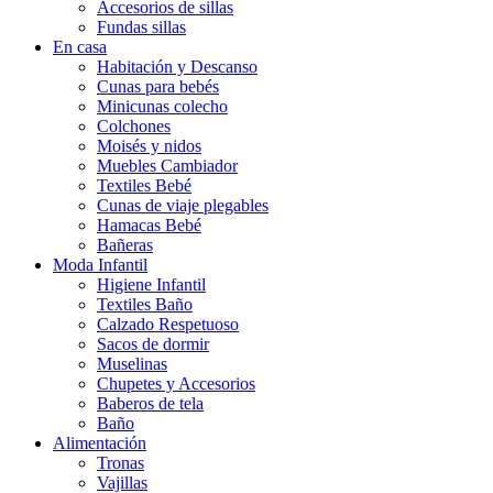
Accesorios de sillas
Fundas sillas
En casa
Habitación y Descanso
Cunas para bebés
Minicunas colecho
Colchones
Moisés y nidos
Muebles Cambiador
Textiles Bebé
Cunas de viaje plegables
Hamacas Bebé
Bañeras
Moda Infantil
Higiene Infantil
Textiles Baño
Calzado Respetuoso
Sacos de dormir
Muselinas
Chupetes y Accesorios
Baberos de tela
Baño
Alimentación
Tronas
Vajillas