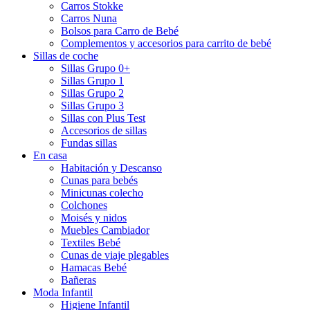
Carros Stokke
Carros Nuna
Bolsos para Carro de Bebé
Complementos y accesorios para carrito de bebé
Sillas de coche
Sillas Grupo 0+
Sillas Grupo 1
Sillas Grupo 2
Sillas Grupo 3
Sillas con Plus Test
Accesorios de sillas
Fundas sillas
En casa
Habitación y Descanso
Cunas para bebés
Minicunas colecho
Colchones
Moisés y nidos
Muebles Cambiador
Textiles Bebé
Cunas de viaje plegables
Hamacas Bebé
Bañeras
Moda Infantil
Higiene Infantil