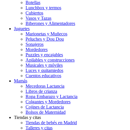
Botellas
Lunchbox y termos
Cubiertos
Vasos y Tazas
Biberones y Alimentadores
Juguetes
Marionetas y Muñecos
Peluches y Dou Dou
Sonajeros
Mordedores
Puzzles y encajables
Apilables y construcciones
Musicales y móviles
Luces y quitamiedos
Cuentos educativos
Mamás
Mecedoras Lactancia
Libros de crianza
Ropa Embarazo y Lactancia
Colgantes y Mordedores
Cojines de Lactancia
Bolsos de Maternidad
Tiendas y citas
Tiendas de bebés en Madrid
Talleres y citas