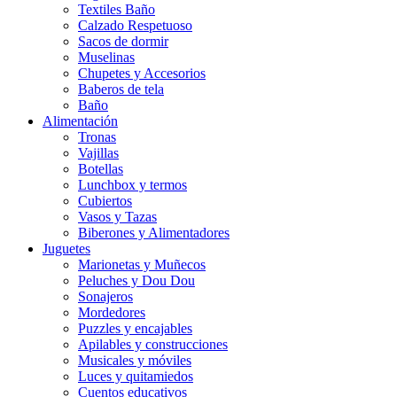
Textiles Baño
Calzado Respetuoso
Sacos de dormir
Muselinas
Chupetes y Accesorios
Baberos de tela
Baño
Alimentación
Tronas
Vajillas
Botellas
Lunchbox y termos
Cubiertos
Vasos y Tazas
Biberones y Alimentadores
Juguetes
Marionetas y Muñecos
Peluches y Dou Dou
Sonajeros
Mordedores
Puzzles y encajables
Apilables y construcciones
Musicales y móviles
Luces y quitamiedos
Cuentos educativos