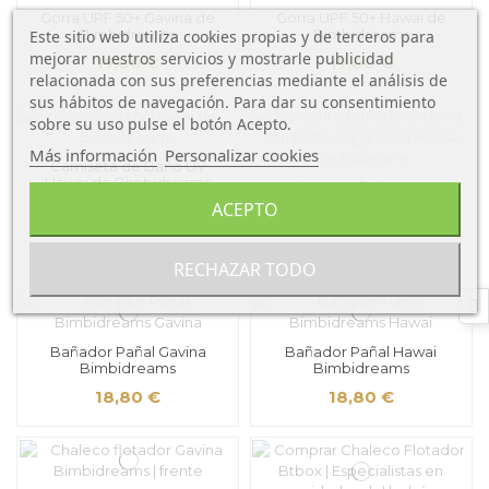
Gorra UPF 50+ Gavina de
Gorra UPF 50+ Hawai de
Bimbidreams
Bimbidreams
Este sitio web utiliza cookies propias y de terceros para
mejorar nuestros servicios y mostrarle publicidad
17,00 €
17,00 €
relacionada con sus preferencias mediante el análisis de
sus hábitos de navegación. Para dar su consentimiento
sobre su uso pulse el botón Acepto.
Más información
Personalizar cookies
Camiseta de Baño UV
Hawai de Bimbidreams
Conjunto Bañador y Gorra
UPF 50+ Hawai
ACEPTO
19,20 €
Bimbidreams
33,20 €
RECHAZAR TODO
Bañador Pañal Gavina
Bañador Pañal Hawai
Bimbidreams
Bimbidreams
18,80 €
18,80 €