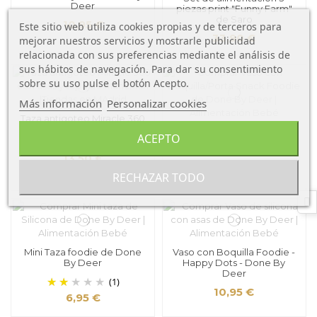
Deer
piezas print "Funny Farm"
de Saro
10,95 €
Este sitio web utiliza cookies propias y de terceros para
33,90 €
mejorar nuestros servicios y mostrarle publicidad
relacionada con sus preferencias mediante el análisis de
sus hábitos de navegación. Para dar su consentimiento
sobre su uso pulse el botón Acepto.
Más información
Personalizar cookies
Taza antigoteo Miracle 360
con asas y tapa 200 ml de
Vaso con Boquilla/Porta
ACEPTO
Munchkin
Snack Foodie de Done By
Deer
13,50 €
15,95 €
RECHAZAR TODO
Mini Taza foodie de Done
Vaso con Boquilla Foodie -
By Deer
Happy Dots - Done By
Deer
(1)
10,95 €
6,95 €