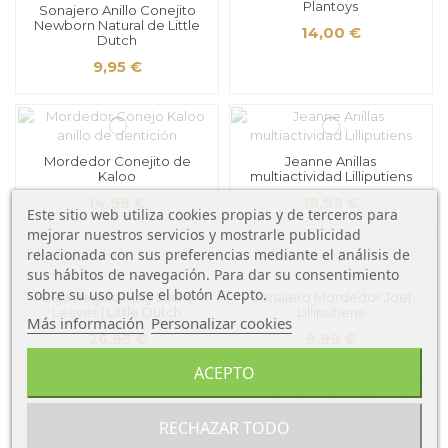
Plantoys
Sonajero Anillo Conejito
Newborn Natural de Little
14,00 €
Dutch
9,95 €
Mordedor Conejito de
Jeanne Anillas
Kaloo
multiactividad Lilliputiens
14,99 €
19,99 €
Este sitio web utiliza cookies propias y de terceros para
mejorar nuestros servicios y mostrarle publicidad
relacionada con sus preferencias mediante el análisis de
sus hábitos de navegación. Para dar su consentimiento
sobre su uso pulse el botón Acepto.
Caja Regalo Miffy Lucky
Sonajero Mordedor Joe|
Leaves | Little Dutch
Lilliputiens
Más información
Personalizar cookies
26,95 €
9,99 €
ACEPTO
1
2
3
…
5
RECHAZAR TODO