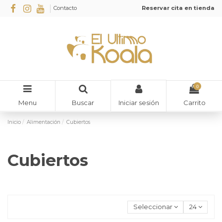
Contacto
Reservar cita en tienda
0
Menu
Buscar
Carrito
Iniciar sesión
Inicio
Alimentación
Cubiertos
Cubiertos
Seleccionar
24