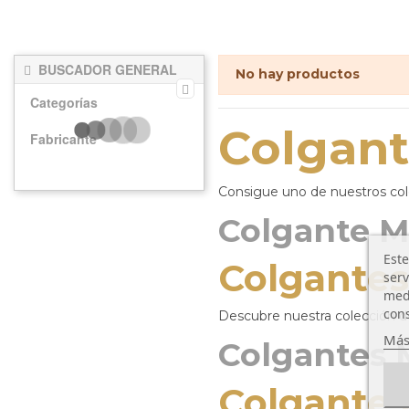
BUSCADOR GENERAL
No hay productos
Categorías
Colgan
Fabricante
Consigue uno de nuestros col
Colgante M
Este
Colgante
serv
medi
cons
Descubre nuestra colección de 
Más
Colgantes 
Colgante 