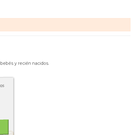
bebés y recién nacidos.
ros
cia