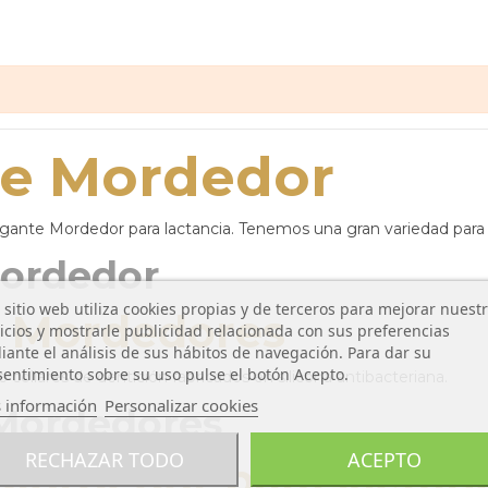
te Mordedor
gante Mordedor para lactancia. Tenemos una gran variedad para 
ordedor
 sitio web utiliza cookies propias y de terceros para mejorar nuest
s Mordedores
icios y mostrarle publicidad relacionada con sus preferencias
ante el análisis de sus hábitos de navegación. Para dar su
entimiento sobre su uso pulse el botón Acepto.
collares de dentición fabricados en silicona antibacteriana.
 información
Personalizar cookies
Mordedores
RECHAZAR TODO
ACEPTO
Mordedor para lactan