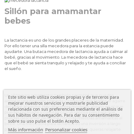
Sillón para amamantar
bebes
La lactancia es uno de los grandes placeres de la maternidad.
Por ello tener una silla mecedora para la estancia puede
ayudarte. Una butaca mecedora de lactancia ayuda a calmar al
bebé, gracias al movimiento. La mecedora de lactancia hace
que el bebé se sienta tranquilo y relajado y te ayuda a conciliar
el sueño.
Un sillón para amamantar también permitirá que puedas
Este sitio web utiliza cookies propias y de terceros para
adoptar una posición cómoda y correcta que facilite el agarre
mejorar nuestros servicios y mostrarle publicidad
del bebé al pecho. Hay diferentes modelos, alguno en el que
relacionada con sus preferencias mediante el análisis de
puedes reclinarte y cuentan con un reposa pies para que
sus hábitos de navegación. Para dar su consentimiento
puedas descansar de forma cómoda mientras amamantas al
sobre su uso pulse el botón Acepto.
bebé. Una mecedora para lactancia es una inversión a largo
Más información
Personalizar cookies
plazo, ya que podrás utilizarla cada vez que quieras relajarte.