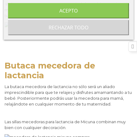
Incluso aunque no amamantes a tu bebé, tendrás una cómoda
ACEPTO
mecedora para mamá. Desde el embarazo, podrás disfrutar de
tu mecedora para mamá para descansar y relajarte.
RECHAZAR TODO
Butaca mecedora de
lactancia
La butaca mecedora de lactancia no sólo será un aliado
imprescindible para que te relajes y disfrutes amamantando a tu
bebé. Posteriormente podrás usar la mecedora para mamá,
relajándote en cualquier momento de tu maternidad.
Las sillas mecedoras para lactancia de Micuna combinan muy
bien con cualquier decoración.