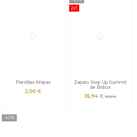
2x1
Plantillas Attipas
Zapato Step Up Summit
de Bobux
2,00 €
35,94 €
59,90 €
-40%