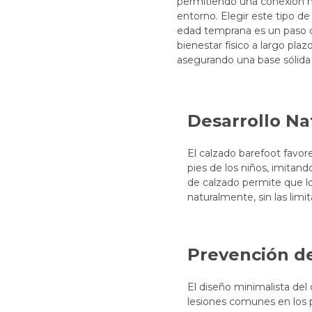
permitiendo una conexión m
entorno. Elegir este tipo d
edad temprana es un paso cr
bienestar físico a largo pla
asegurando una base sólida 
Desarrollo Na
El calzado barefoot favor
pies de los niños, imitand
de calzado permite que lo
naturalmente, sin las limi
Prevención d
El diseño minimalista del
lesiones comunes en los pi