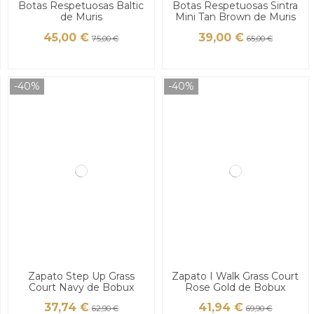
Botas Respetuosas Baltic
Botas Respetuosas Sintra
de Muris
Mini Tan Brown de Muris
45,00 €
39,00 €
75,00 €
65,00 €
-40%
-40%
Zapato Step Up Grass
Zapato I Walk Grass Court
Court Navy de Bobux
Rose Gold de Bobux
37,74 €
41,94 €
62,90 €
69,90 €