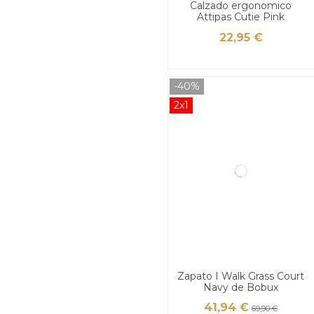
Calzado ergonomico
Attipas Cutie Pink
22,95 €
-40%
2x1
Zapato I Walk Grass Court
Navy de Bobux
41,94 €
69,90 €