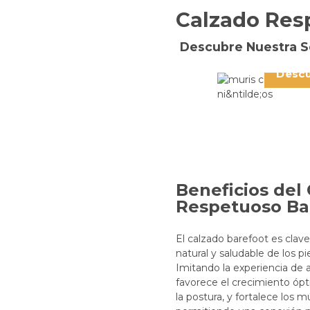
Calzado Resp
Dile Hola a 
movi
Descubre Nuestra S
M
Descú
Beneficios del
Respetuoso Ba
El calzado barefoot es clave
natural y saludable de los pi
Imitando la experiencia de 
favorece el crecimiento ópt
la postura, y fortalece los m