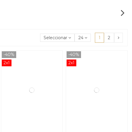
Seleccionar
24
1
2
-40%
-40%
2x1
2x1