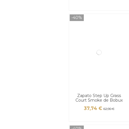
-40%
Zapato Step Up Grass
Court Smoke de Bobux
37,74 €
62,90 €
-40%