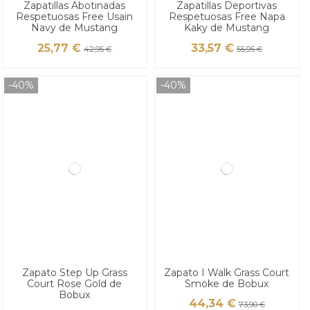
Zapatillas Abotinadas
Zapatillas Deportivas
Respetuosas Free Usain
Respetuosas Free Napa
Navy de Mustang
Kaky de Mustang
25,77 €
33,57 €
42,95 €
55,95 €
-40%
-40%
Zapato Step Up Grass
Zapato I Walk Grass Court
Court Rose Gold de
Smoke de Bobux
Bobux
44,34 €
73,90 €