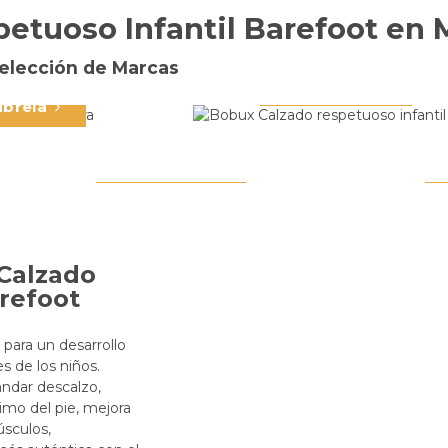
Innovación en Calzado
etuoso Infantil Barefoot en 
la libertad del
Barefoot
Bobux
miento
elección de Marcas
uris
Seguridad y Diversión para los
Primer
Descúbrela
Pequeños Exploradores
brela
Slipstop
Descúbrela
 Calzado
refoot
 para un desarrollo
es de los niños.
andar descalzo,
imo del pie, mejora
úsculos,