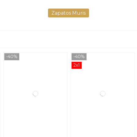
Zapatos Muris
-40%
-40%
2x1