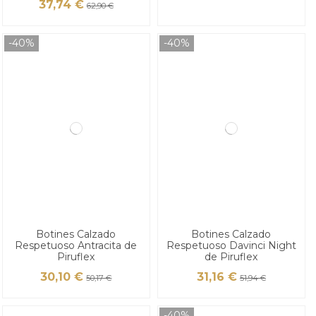
37,74 €
62,90 €
-40%
-40%
Botines Calzado
Botines Calzado
Respetuoso Antracita de
Respetuoso Davinci Night
Piruflex
de Piruflex
30,10 €
31,16 €
50,17 €
51,94 €
-40%