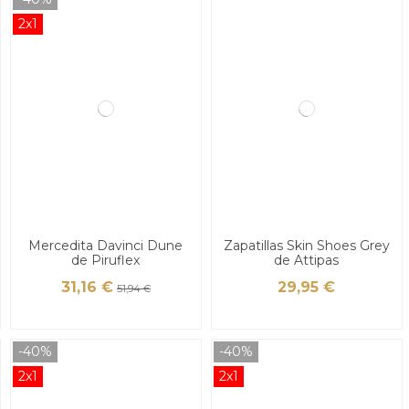
2x1
Mercedita Davinci Dune
Zapatillas Skin Shoes Grey
de Piruflex
de Attipas
31,16 €
29,95 €
51,94 €
-40%
-40%
2x1
2x1