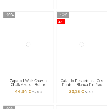
-40%
-40%
2x1
Zapato I Walk Champ
Calzado Respetuoso Gris
Chalk Azul de Bobux
Puntera Blanca Piruflex
44,34 €
30,25 €
73,90 €
50,41 €
-40%