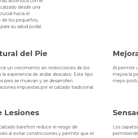
ás auténtica con el
e calzado desde una
ucial hacia el
zo de los pequeños,
para su salud podal.
tural del Pie
Mejora
ece un crecimiento sin restricciones de los
Al permitir 
o la experiencia de andar descalzo. Este tipo
mejora la p
s pies se muevan y se desarrollen
mejor postu
taciones impuestas por el calzado tradicional.
e Lesiones
Sensa
 calzado barefoot reduce el riesgo de
Los zapatos
es al evitar constricciones y permitir que el
permitiendo