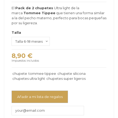
El
Pack de 2
chupetes
Ultra light de la
marca
Tommee Tippee
que tienen una forma similar
a la del pecho materno, perfecto para bocas pequeñas
por su ligereza.
Talla
8,90 €
Impuestos incluidos
chupete
tommee tippee
chupete silicona
chupetes ultra light
chupetes super ligeros
Añadir a mi lista de regalos