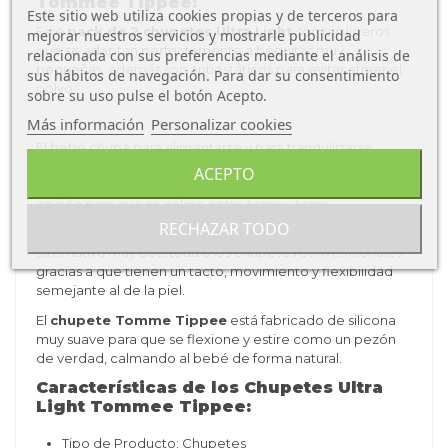
Tommee Tippee:
Este sitio web utiliza cookies propias y de terceros para
Este
pack de 2 chupetes Ultra Light
son tan ligeros
mejorar nuestros servicios y mostrarle publicidad
que se adaptan perfectamente a boquitas muy
relacionada con sus preferencias mediante el análisis de
pequeñas, además son antiestáticos para evitar atraer el
sus hábitos de navegación. Para dar su consentimiento
polvo.
sobre su uso pulse el botón Acepto.
Más información
Personalizar cookies
El bebé chupa para alimentarse y para tranquilizarse
porque es un reflejo natural. Cuando el pecho de mamá
ACEPTO
no está disponible, el
chupete Ultra Light
es la mejor
opción para que se calme entre toma y toma
RECHAZAR TODO
Los
chupetes silicona
de
Tommee Tippee
son una
alternativa muy acertada a los chupetes convencionales
gracias a que tienen un tacto, movimiento y flexibilidad
semejante al de la piel.
El
chupete Tomme Tippee
está fabricado de silicona
muy suave para que se flexione y estire como un pezón
de verdad, calmando al bebé de forma natural.
Características de los Chupetes Ultra
Light Tommee Tippee:
Tipo de Producto: Chupetes