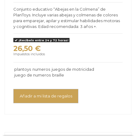
Conjunto educativo “Abejas en la Colmena” de
PlanToys. Incluye varias abejas y colmenas de colores
para emparejar, apilar y estimular habilidades motoras
y cognitivas. Edad recomendada: 3 años +.
¡Recíbelo entre 24 y 72 horas!
26,50 €
Impuestos incluidos
plantoys
numeros
juegos de motricidad
juego de numeros
braille
Añadir a mi lista de regalos