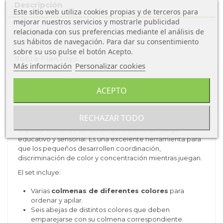
Descripción
Este sitio web utiliza cookies propias y de terceros para
mejorar nuestros servicios y mostrarle publicidad
relacionada con sus preferencias mediante el análisis de
Ficha técnica
sus hábitos de navegación. Para dar su consentimiento
sobre su uso pulse el botón Acepto.
Sobre PlanToys
Más información
Personalizar cookies
Abejas en la Colmena – PlanToys Beehives
ACEPTO
(Ref. 5410)
Este encantador conjunto de
Abejas en la Colmena
, de
RECHAZAR TODO
la línea
Bees / Beehives
de PlanToys, invita a los niños a
explorar el mundo de las abejas a través del juego
educativo y sensorial. Es una excelente herramienta para
que los pequeños desarrollen coordinación,
discriminación de color y concentración mientras juegan.
El set incluye:
Varias
colmenas de diferentes colores
para
ordenar y apilar.
Seis abejas de distintos colores que deben
emparejarse con su colmena correspondiente.