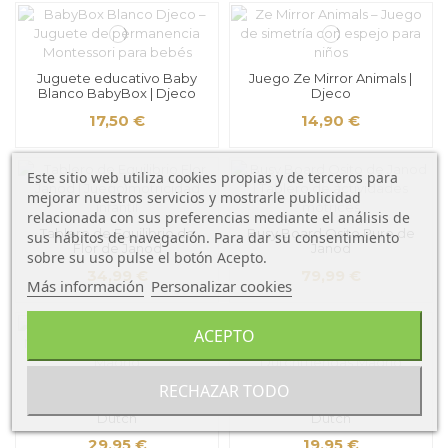
Juguete educativo Baby
Juego Ze Mirror Animals |
Blanco BabyBox | Djeco
Djeco
17,50 €
14,90 €
Este sitio web utiliza cookies propias y de terceros para
mejorar nuestros servicios y mostrarle publicidad
relacionada con sus preferencias mediante el análisis de
Tablero de Equilibrio de
Busy Board Osito Pure de
sus hábitos de navegación. Para dar su consentimiento
Flor de Janod
Janod
sobre su uso pulse el botón Acepto.
34,99 €
79,99 €
Más información
Personalizar cookies
ACEPTO
RECHAZAR TODO
Caja regalo de punto
Espiral Actividades
newborn natural de Little
Newborn Naturals de Little
Dutch
Dutch
29,95 €
19,95 €