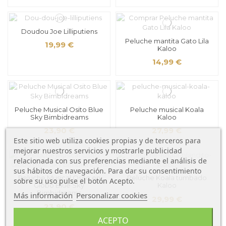
Doudou Joe Lilliputiens
Peluche mantita Gato Lila
19,99 €
Kaloo
14,99 €
Peluche Musical Osito Blue
Peluche musical Koala
Sky Bimbidreams
Kaloo
23,90 €
27,99 €
Este sitio web utiliza cookies propias y de terceros para
mejorar nuestros servicios y mostrarle publicidad
relacionada con sus preferencias mediante el análisis de
sus hábitos de navegación. Para dar su consentimiento
Peluche Musical Osito en
Peluche Koala tumbado
sobre su uso pulse el botón Acepto.
Globo Blue Sky
Kaloo
Bimbidreams
Más información
Personalizar cookies
29,99 €
23,90 €
ACEPTO