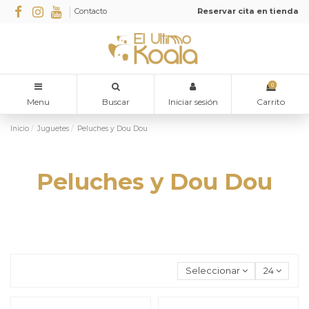
Contacto
Reservar cita en tienda
0
Menu
Buscar
Iniciar sesión
Carrito
Inicio
Juguetes
Peluches y Dou Dou
Peluches y Dou Dou
Seleccionar
24