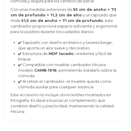
cómoda y segura para los cambios de pañal.
Con unas medidas exteriores de
55 cm de ancho × 73
cm de profundo × 11,2 cm de alto
y un tapizado que
mide
51,5 cm de ancho × 71 cm de profundo
, este
cambiador proporciona espacio suficiente y ergonomía
para los padres durante los cuidados diarios.
✔️ Tapizado con diseño en blanco y lunares beige,
que aporta un aire suave y decorativo
✔️ Estructura de
MDF lacado
, resistente y fácil de
limpiar
✔️ Compatible con mueble cambiador Micuna
modelo
CAMB‑1916
, permitiendo instalarlo sobre la
cómoda
✔️ Al retirar el cambiador, el mueble queda como
cómoda auxiliar para cualquier estancia
Este accesorio no incluye otros textiles mostrados en
fotografía. Es ideal si buscas un complemento que
combine diseño y practicidad, manteniendo la calidad
Micuna.