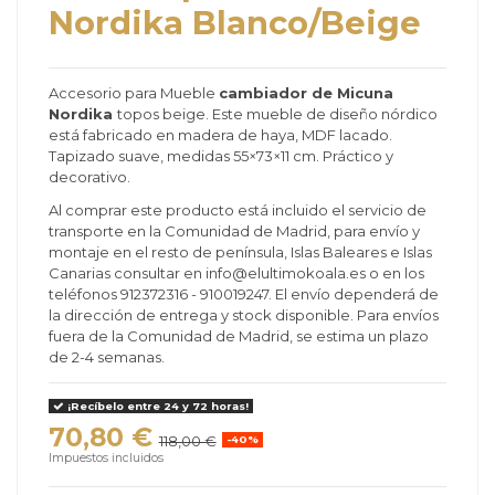
Nordika Blanco/Beige
Accesorio para Mueble
cambiador de Micuna
Nordika
topos beige. Este mueble de diseño nórdico
está fabricado en madera de haya, MDF lacado.
Tapizado suave, medidas 55×73×11 cm. Práctico y
decorativo.
Al comprar este producto está incluido el servicio de
transporte en la Comunidad de Madrid, para envío y
montaje en el resto de península, Islas Baleares e Islas
Canarias consultar en info@elultimokoala.es o en los
teléfonos 912372316 - 910019247. El envío dependerá de
la dirección de entrega y stock disponible. Para envíos
fuera de la Comunidad de Madrid, se estima un plazo
de 2-4 semanas.
¡Recíbelo entre 24 y 72 horas!
70,80 €
118,00 €
-40%
Impuestos incluidos