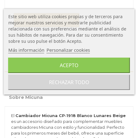
Este sitio web utiliza cookies propias y de terceros para
Añadir a mi lista de regalos
mejorar nuestros servicios y mostrarle publicidad
relacionada con sus preferencias mediante el análisis de
sus hábitos de navegación. Para dar su consentimiento
sobre su uso pulse el botón Acepto.
Más información
Personalizar cookies
Descripción
ACEPTO
Ficha técnica
RECHAZAR TODO
Sobre Micuna
El
Cambiador Micuna CP‑1918 Blanco Lunares Beige
es un accesorio diseñado para complementar muebles
cambiadores Micuna con estilo y funcionalidad. Perfecto
para los primeros meses del bebé, ofrece una superficie