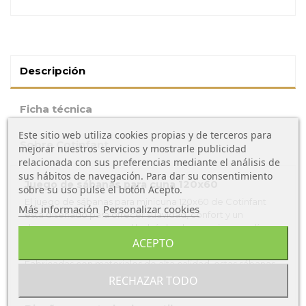
Descripción
Ficha técnica
Este sitio web utiliza cookies propias y de terceros para
Sobre Cotinfant
mejorar nuestros servicios y mostrarle publicidad
relacionada con sus preferencias mediante el análisis de
sus hábitos de navegación. Para dar su consentimiento
Juego de sábanas para cuna 120x60
sobre su uso pulse el botón Acepto.
El juego de sábanas para minicuna 120x60 de Cotinfant
Más información
Personalizar cookies
está diseñado para ofrecer suavidad, confort y un
descanso seguro para el bebé desde sus primeros días.
ACEPTO
Tejido suave y transpirable
Fabricadas con materiales de alta calidad, estas sábanas
permiten una correcta ventilación, ayudando a mantener
RECHAZAR TODO
una temperatura adecuada durante el descanso.