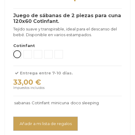
Juego de sábanas de 2 piezas para cuna
120x60 Cotinfant.
Tejido suave y transpirable, ideal para el descanso del
bebé. Disponible en varios estampados.
Cotinfant
Tipi Verde
Bear Gris
Sena Verde Menta
Sena Blanco Arena
Silva Camel
Entrega entre 7-10 días.
33,00 €
Impuestos incluidos
sabanas
Cotinfant
minicuna
doco sleeping
Añadir a mi lista de regalos