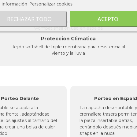
 información
Personalizar cookies
RECHAZAR TODO
ACEPTO
Protección Climática
Tejido softshell de triple membrana para resistencia al
viento y la lluvia
Porteo Delante
Porteo en Espal
table se acopla a la
La capucha desmontable y
ra frontal, adaptándose
cremallera trasera permite
 los ajustes al tamaño del
la pieza insertable detrás,
a crear una bolsa de calor
cerrándolo después media
ido
snaps en la nuca