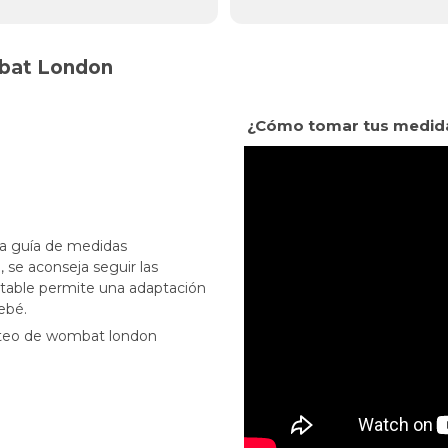
mbat London
¿Cómo tomar tus medidas 
 la guía de medidas
se aconseja seguir las
ertable permite una adaptación
ebé.