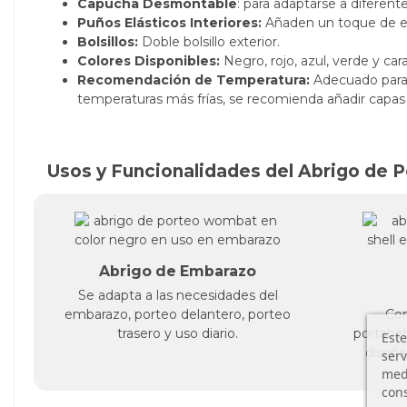
Capucha Desmontable
: para adaptarse a diferent
Puños Elásticos Interiores:
Añaden un toque de est
Bolsillos:
Doble bolsillo exterior.
Colores Disponibles:
Negro, rojo, azul, verde y car
Recomendación de
Temperatura:
Adecuado para 
temperaturas más frías, se recomienda añadir capas 
Usos y Funcionalidades del Abrigo de
Abrigo de Embarazo
Se adapta a las necesidades del
embarazo, porteo delantero, porteo
Com
trasero y uso diario.
portabeb
Este
diseña
serv
medi
cons