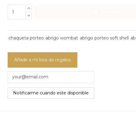
Añadir al carrito
chaqueta porteo
abrigo wombat
abrigo porteo soft shell
ab
Añadir a mi lista de regalos