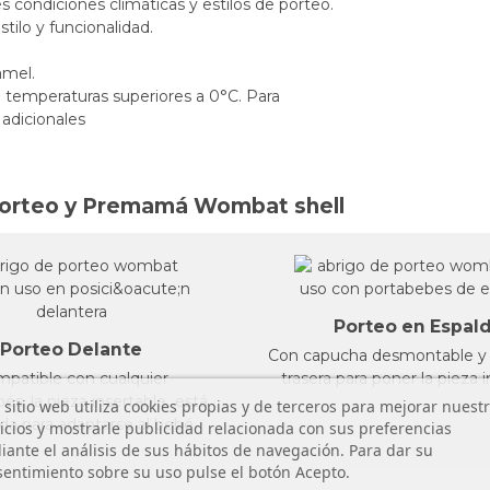
es condiciones climáticas y estilos de porteo.
ilo y funcionalidad.
amel.
temperaturas superiores a 0°C. Para
adicionales
 Porteo y Premamá Wombat shell
Porteo en Espal
Porteo Delante
Con capucha desmontable y 
patible con cualquier
trasera para poner la pieza 
és, la pieza insertable está
 sitio web utiliza cookies propias y de terceros para mejorar nuest
da para adaptarse al bebé
icios y mostrarle publicidad relacionada con sus preferencias
ante el análisis de sus hábitos de navegación. Para dar su
entimiento sobre su uso pulse el botón Acepto.