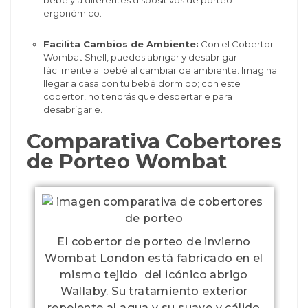
ergonómico.
Facilita Cambios de Ambiente:
Con el Cobertor
Wombat Shell, puedes abrigar y desabrigar
fácilmente al bebé al cambiar de ambiente. Imagina
llegar a casa con tu bebé dormido; con este
cobertor, no tendrás que despertarle para
desabrigarle.
Comparativa Cobertores
de Porteo Wombat
i
i
El cobertor de porteo de invierno
El cobertor de porteo de invierno
Wombat London está fabricado en el
Wombat London está fabricado en el
El cobertor de porteo All Weather de
mismo tejido del icónico abrigo
mismo tejido del icónico abrigo
Wombat London está fabricado en
El cobertor de porteo de plumón
El cobertor de porteo de plumón
Wallaby. Su tratamiento exterior
Wallaby. Su tratamiento exterior
tejido exterior del abrigo de porteo
Wombat London es la opción más
Wombat London es la opción más
El cobertor de porteo Shell de
repelente al agua y su suave y cálido
repelente al agua y su suave y cálido