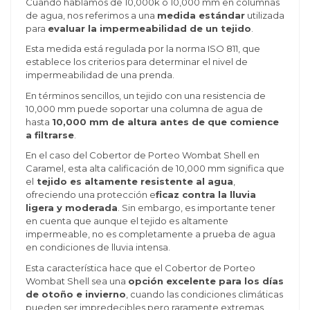
Cuando hablamos de 10,000k o 10,000 mm en columnas
de agua, nos referimos a una
medida estándar
utilizada
para
evaluar la impermeabilidad de un tejido
.
Esta medida está regulada por la norma ISO 811, que
establece los criterios para determinar el nivel de
impermeabilidad de una prenda.
En términos sencillos, un tejido con una resistencia de
10,000 mm puede soportar una columna de agua de
hasta
10,000 mm de altura antes de que comience
a filtrarse
.
En el caso del Cobertor de Porteo Wombat Shell en
Caramel, esta alta calificación de 10,000 mm significa que
el
tejido es altamente resistente al agua
,
ofreciendo una protección e
ficaz contra la lluvia
ligera y moderada
. Sin embargo, es importante tener
en cuenta que aunque el tejido es altamente
impermeable, no es completamente a prueba de agua
en condiciones de lluvia intensa.
Esta característica hace que el Cobertor de Porteo
Wombat Shell sea una
opción excelente para los días
de otoño e invierno
, cuando las condiciones climáticas
pueden ser impredecibles pero raramente extremas.