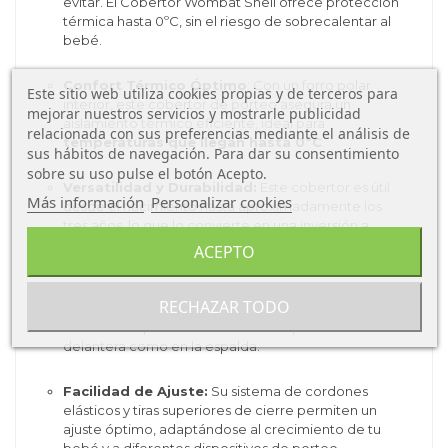
evitar. El Cobertor Wombat Shell ofrece protección
térmica hasta 0ºC, sin el riesgo de sobrecalentar al
bebé.
Confort Térmico Óptimo
: Con un forro polar
Este sitio web utiliza cookies propias y de terceros para
interior, este cobertor de porteo asegura un
mejorar nuestros servicios y mostrarle publicidad
aislamiento térmico eficiente, ideal para
relacionada con sus preferencias mediante el análisis de
temperaturas que llegan hasta 0ºC
.
sus hábitos de navegación. Para dar su consentimiento
sobre su uso pulse el botón Acepto.
Versatilidad y Durabilidad:
Este cobertor es útil
Más información
Personalizar cookies
desde el nacimiento hasta aproximadamente los
tres años, lo que lo convierte en una inversión a
largo plazo.
ACEPTO
Compatibilidad Universal:
Compatible con la
RECHAZAR TODO
mayoría de los portabebés ergonómicos, este
cobertor se puede usar tanto en la posición
delantera como en la espalda.
Facilidad de Ajuste:
Su sistema de cordones
elásticos y tiras superiores de cierre permiten un
ajuste óptimo, adaptándose al crecimiento de tu
bebé y a diferentes dispositivos de porteo