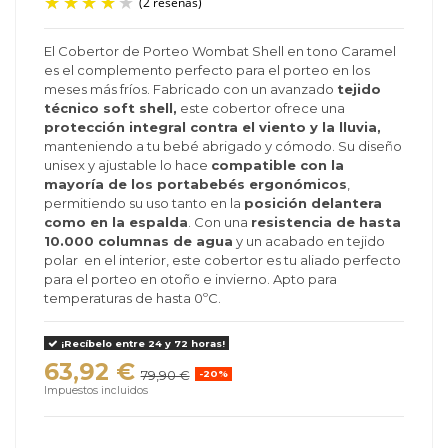
El Cobertor de Porteo Wombat Shell en tono Caramel
es el complemento perfecto para el porteo en los
(2 reseñas)
meses más fríos. Fabricado con un avanzado
tejido
técnico soft shell,
este cobertor ofrece una
protección integral contra el viento y la lluvia,
manteniendo a tu bebé abrigado y cómodo. Su diseño
unisex y ajustable lo hace
compatible con la
mayoría de los portabebés ergonómicos
,
permitiendo su uso tanto en la
posición delantera
como en la espalda
. Con una
resistencia de hasta
10.000 columnas de agua
y un acabado en tejido
polar en el interior, este cobertor es tu aliado perfecto
para el porteo en otoño e invierno. Apto para
temperaturas de hasta 0ºC.
¡Recíbelo entre 24 y 72 horas!
63,92 €
79,90 €
-20%
Impuestos incluidos