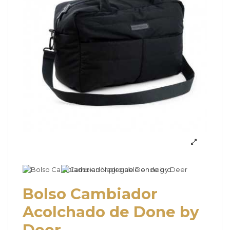
Bolso Cambiador
Acolchado de Done by
Deer