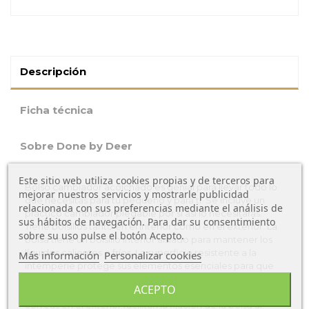
Descripción
Ficha técnica
Sobre Done by Deer
Este sitio web utiliza cookies propias y de terceros para
Bolso cambiador acolchado es genial para llevar todo lo
mejorar nuestros servicios y mostrarle publicidad
que necesitas para tu pequeño y para ti. Se incluye un
relacionada con sus preferencias mediante el análisis de
práctico cambiador plegable por si así lo necesitaras.
sus hábitos de navegación. Para dar su consentimiento
Tiene bolsillos tanto en el interior como en el exterior. La
sobre su uso pulse el botón Acepto.
bolsa tiene un bolsillo interior aislado para mantener los
líquidos calientes o fríos. La superficie resistente a la
Más información
Personalizar cookies
intemperie protege sus elementos esenciales para que
no se mojen. La bolsa y el cambiador están hechos de
ACEPTO
poliéster reciclado. El cambiador es acolchado suave. Las
correas en el exterior facilitan la fijación de la bolsa al