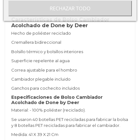
cochecito. El material de la superficie es fácil de limpiar
RECHAZAR TODO
con un paño húmedo.
Características de Bolso Cambiador
Acolchado de Done by Deer
Hecho de poliéster reciclado
Cremallera bidireccional
Bolsillo térmico y bolsillos interiores
Superficie repelente al agua
Correa ajustable para el hombro
Cambiador plegable incluido
Ganchos para cochecito incluidos
Especificaciones de Bolso Cambiador
Acolchado de Done by Deer
Material: - 100% poliéster (reciclado).
Se usaron 40 botellas PET recicladas para fabricar la bolsa
y 8 botellas PET recicladas para fabricar el cambiador.
Medida: 41 X 39 X 21 Cm