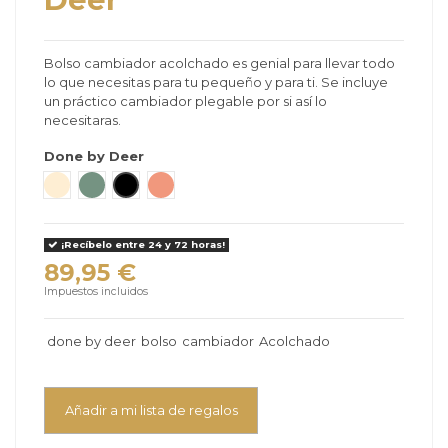
Bolso cambiador acolchado es genial para llevar todo
lo que necesitas para tu pequeño y para ti. Se incluye
un práctico cambiador plegable por si así lo
necesitaras.
Done by Deer
Arena - Sand
verde
Negro
Papaya
¡Recíbelo entre 24 y 72 horas!
89,95 €
Impuestos incluidos
done by deer
bolso
cambiador
Acolchado
Añadir a mi lista de regalos