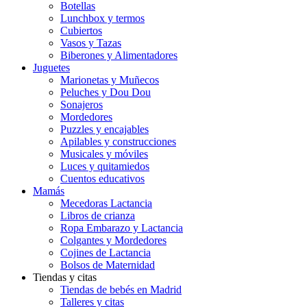
Botellas
Lunchbox y termos
Cubiertos
Vasos y Tazas
Biberones y Alimentadores
Juguetes
Marionetas y Muñecos
Peluches y Dou Dou
Sonajeros
Mordedores
Puzzles y encajables
Apilables y construcciones
Musicales y móviles
Luces y quitamiedos
Cuentos educativos
Mamás
Mecedoras Lactancia
Libros de crianza
Ropa Embarazo y Lactancia
Colgantes y Mordedores
Cojines de Lactancia
Bolsos de Maternidad
Tiendas y citas
Tiendas de bebés en Madrid
Talleres y citas