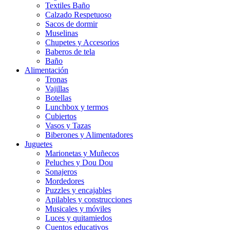
Textiles Baño
Calzado Respetuoso
Sacos de dormir
Muselinas
Chupetes y Accesorios
Baberos de tela
Baño
Alimentación
Tronas
Vajillas
Botellas
Lunchbox y termos
Cubiertos
Vasos y Tazas
Biberones y Alimentadores
Juguetes
Marionetas y Muñecos
Peluches y Dou Dou
Sonajeros
Mordedores
Puzzles y encajables
Apilables y construcciones
Musicales y móviles
Luces y quitamiedos
Cuentos educativos