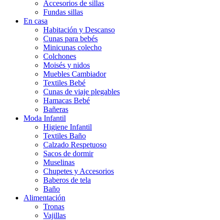
Accesorios de sillas
Fundas sillas
En casa
Habitación y Descanso
Cunas para bebés
Minicunas colecho
Colchones
Moisés y nidos
Muebles Cambiador
Textiles Bebé
Cunas de viaje plegables
Hamacas Bebé
Bañeras
Moda Infantil
Higiene Infantil
Textiles Baño
Calzado Respetuoso
Sacos de dormir
Muselinas
Chupetes y Accesorios
Baberos de tela
Baño
Alimentación
Tronas
Vajillas