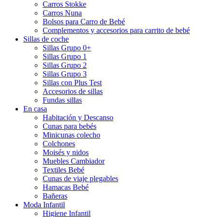
Carros Stokke
Carros Nuna
Bolsos para Carro de Bebé
Complementos y accesorios para carrito de bebé
Sillas de coche
Sillas Grupo 0+
Sillas Grupo 1
Sillas Grupo 2
Sillas Grupo 3
Sillas con Plus Test
Accesorios de sillas
Fundas sillas
En casa
Habitación y Descanso
Cunas para bebés
Minicunas colecho
Colchones
Moisés y nidos
Muebles Cambiador
Textiles Bebé
Cunas de viaje plegables
Hamacas Bebé
Bañeras
Moda Infantil
Higiene Infantil