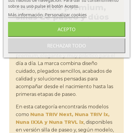
sus hábitos de navegación. Para dar su consentimiento
cochecitos premium,
sobre su uso pulse el botón Acepto.
Más información
Personalizar cookies
sillas de paseo y dúos
con capazo
ACEPTO
Los
carritos Nuna
llegan a El Último Koala
RECHAZAR TODO
para familias que buscan un cochecito
premium, elegante y muy práctico para el
día a día. La marca combina diseño
cuidado, plegados sencillos, acabados de
calidad y soluciones pensadas para
acompañar desde el nacimiento hasta las
primeras etapas de paseo.
En esta categoría encontrarás modelos
como
Nuna TRIV Next, Nuna TRIV lx,
Nuna IXXA y Nuna TRVL lx
, disponibles
en versión silla de paseo y, según modelo,