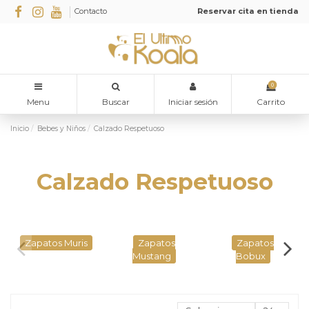
Contacto
Reservar cita en tienda
0
Menu
Buscar
Iniciar sesión
Carrito
Inicio
Bebes y Niños
Calzado Respetuoso
Calzado Respetuoso
Zapatos Muris
Zapatos
Zapatos
Mustang
Bobux