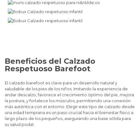
Descúbrela
Bobux
Seguridad y Diversión para los Pequeños Exploradores
Descúbrela
Slipstop
Primeros Pasos Seguros y Saludables
Descúbrela
Attipas
Descúbrela
Beneficios del Calzado
Respetuoso Barefoot
El calzado barefoot es clave para un desarrollo natural y
saludable de los pies de los niños. Imitando la experiencia de
andar descalzo, favorece el crecimiento óptimo del pie, mejora
la postura, y fortalece los músculos, permitiendo una conexión
más auténtica con el entorno. Elegir este tipo de calzado desde
una edad temprana es un paso crucial hacia el bienestar físico a
largo plazo de los pequeños, asegurando una base sólida para
su salud podal.