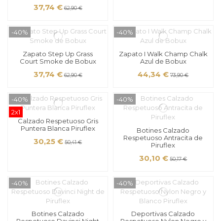
37,74 €
62,90 €
-40%
-40%
Zapato Step Up Grass
Zapato I Walk Champ Chalk
Court Smoke de Bobux
Azul de Bobux
37,74 €
44,34 €
62,90 €
73,90 €
-40%
-40%
2x1
Calzado Respetuoso Gris
Puntera Blanca Piruflex
Botines Calzado
Respetuoso Antracita de
30,25 €
50,41 €
Piruflex
30,10 €
50,17 €
-40%
-40%
Botines Calzado
Deportivas Calzado