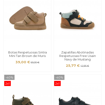
Botas Respetuosas Sintra
Zapatillas Abotinadas
Mini Tan Brown de Muris
Respetuosas Free Usain
Navy de Mustang
39,00 €
65,00 €
25,77 €
42,95 €
-40%
-40%
2x1
2x1