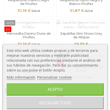
Respetuoso Davinci Night
Respetuoso Nylon Negro y
de Piruflex
Blanco Piruflex
31,16 €
31,87 €
51,94 €
53,11 €
-40%
2x1
Mercedita Davinci Dune de
Zapatillas Skin Shoes Grey
Piruflex
de Attipas
31,16 €
29,95 €
51,94 €
Este sitio web utiliza cookies propias y de terceros para
mejorar nuestros servicios y mostrarle publicidad
-40%
relacionada con sus preferencias mediante el análisis de
2x1
sus hábitos de navegación. Para dar su consentimiento
Zapato Step Up Summit de
sobre su uso pulse el botón Acepto.
Bobux
Plantillas Attipas
Más información
Personalizar cookies
35,94 €
2,00 €
59,90 €
ACEPTO
-40%
-40%
2x1
Zapato Respetuoso Terre
Sandalia I Walk Cross Jump
RECHAZAR TODO
Cool Grey de Muris
de Bobux