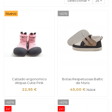
Seleccionar
24
Nuevo
-40%
Calzado ergonomico
Botas Respetuosas Baltic
Attipas Cutie Pink
de Muris
22,95 €
45,00 €
75,00 €
-40%
-40%
2x1
2x1