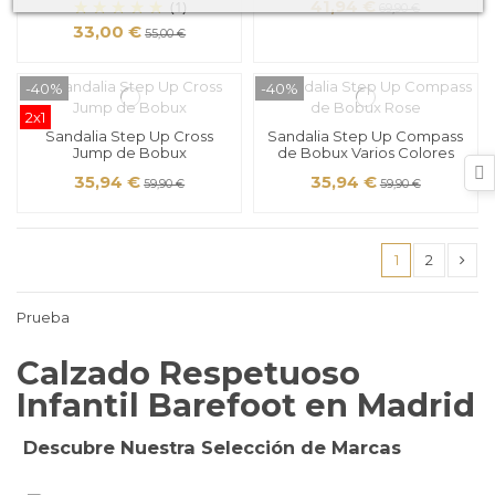
(1)
41,94 €
69,90 €
33,00 €
55,00 €
-40%
-40%
2x1
Sandalia Step Up Cross
Sandalia Step Up Compass
Jump de Bobux
de Bobux Varios Colores
35,94 €
35,94 €
59,90 €
59,90 €
1
2
Prueba
Calzado Respetuoso
Infantil Barefoot en Madrid
Dile Hola a la libertad del movimiento
Muris
Descubre Nuestra Selección de Marcas
Innovación en Calzado Barefoot
Descúbrela
Bobux
Calzado que respeta el desarrollo del pie