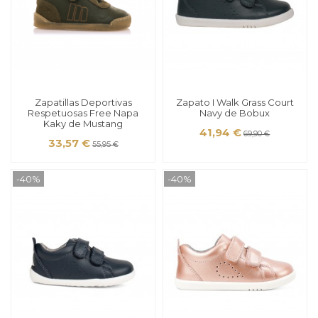
Zapatillas Deportivas
Zapato I Walk Grass Court
Respetuosas Free Napa
Navy de Bobux
Kaky de Mustang
41,94 €
69,90 €
33,57 €
55,95 €
-40%
-40%