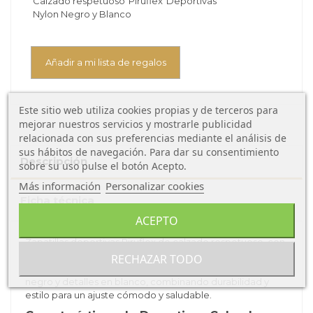
Calzado respetuoso
Piruflex
Deportivas
Nylon Negro y Blanco
Añadir a mi lista de regalos
Este sitio web utiliza cookies propias y de terceros para
mejorar nuestros servicios y mostrarle publicidad
relacionada con sus preferencias mediante el análisis de
sus hábitos de navegación. Para dar su consentimiento
Descripción
sobre su uso pulse el botón Acepto.
Más información
Personalizar cookies
Ficha técnica
ACEPTO
Zapatillas deportivas Piruflex de calzado respetuoso, con
suela flexible, puntera amplia, plantilla extrapole y cierre
RECHAZAR TODO
de velcro para mayor autonomía. Fabricadas en nylon
negro y detalles en blanco, combinando durabilidad y
estilo para un ajuste cómodo y saludable.