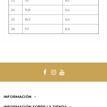
23
15,1
6,2
24
15,8
6,4
25
16,5
6,5
26
17,1
6,6
INFORMACIÓN
INFORMACIÓN SOBRE LA TIENDA