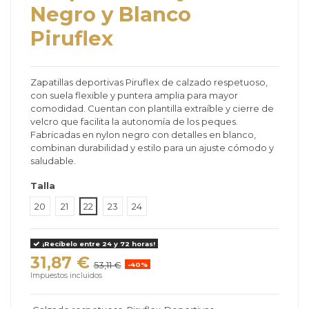
Negro y Blanco
Piruflex
Zapatillas deportivas Piruflex de calzado respetuoso,
con suela flexible y puntera amplia para mayor
comodidad. Cuentan con plantilla extraíble y cierre de
velcro que facilita la autonomía de los peques.
Fabricadas en nylon negro con detalles en blanco,
combinan durabilidad y estilo para un ajuste cómodo y
saludable.
Talla
20
21
22
23
24
¡Recíbelo entre 24 y 72 horas!
31,87 €
53,11 €
-40%
Impuestos incluidos