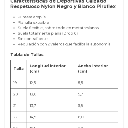
Características de Deportivas Calzado
Respetuoso Nylon Negro y Blanco Piruflex
Puntera amplia
Plantilla extraíble
Suela flexible, sobre todo en metatarsianos
Suela totalmente plana (Drop 0)
Sin contrafuerte
Regulación con 2 veleros que facilita la autonomía
Tabla de Tallas
Longitud interior
Ancho interior
Talla
(cm)
(cm)
19
12,5
5,5
20
13,0
5,7
21
13,7
5,9
22
14,5
6,0