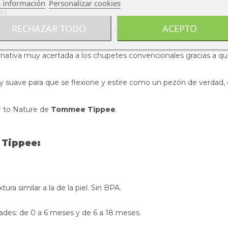
 información
Personalizar cookies
e:
RECHAZAR TODO
ACEPTO
e es un reflejo natural. Cuando el pecho de mamá no está dispon
nativa muy acertada a los chupetes convencionales gracias a que
uy suave para que se flexione y estire como un pezón de verdad
er to Nature de
Tommee Tippee
.
 Tippee:
ura similar a la de la piel. Sin BPA.
des: de 0 a 6 meses y de 6 a 18 meses.