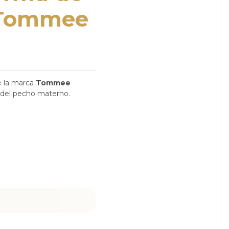
 Tommee
 la marca
Tommee
la del pecho materno.