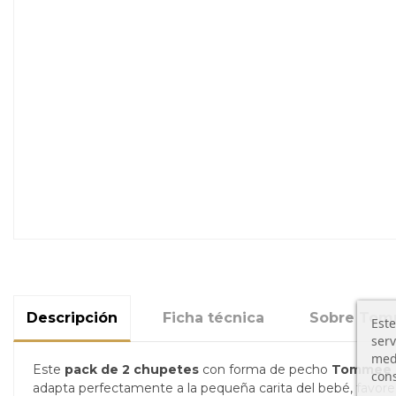
Descripción
Ficha técnica
Sobre Tom
Este
serv
medi
Este
pack de 2 chupetes
con forma de pecho
Tommee 
cons
adapta perfectamente a la pequeña carita del bebé, favorecie