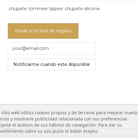
chupete
tommee tippee
chupete silicona
Añadir a mi lista de regalos
mee Tippee
 sitio web utiliza cookies propias y de terceros para mejorar nuest
icios y mostrarle publicidad relacionada con sus preferencias
ante el análisis de sus hábitos de navegación. Para dar su
Tippee
,
brillan en la oscuridad
y tienen una forma similar a la
entimiento sobre su uso pulse el botón Acepto.
ndo la libre circulación del aire y evitando irritaciones cutáneas