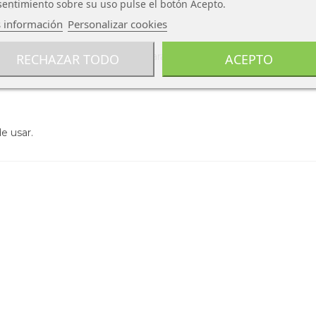
entimiento sobre su uso pulse el botón Acepto.
riginal
 información
Personalizar cookies
 diseño único. Perfecto tanto para niños que buscan un reto co
RECHAZAR TODO
ACEPTO
ado.
e usar.