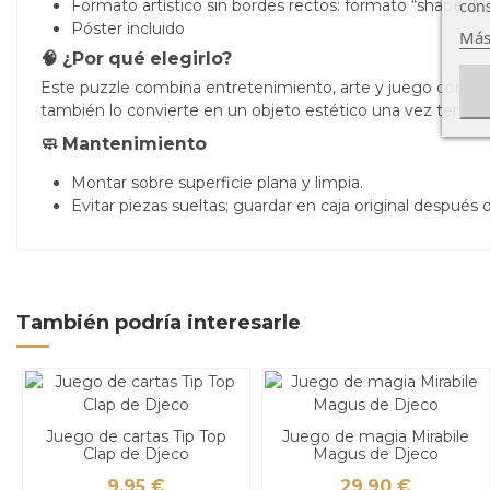
cons
Formato artístico sin bordes rectos: formato “shaped” o
Póster incluido
Más
🧠 ¿Por qué elegirlo?
Este puzzle combina entretenimiento, arte y juego con un
también lo convierte en un objeto estético una vez termin
🧼 Mantenimiento
Montar sobre superficie plana y limpia.
Evitar piezas sueltas; guardar en caja original después d
También podría interesarle
Juego de cartas Tip Top
Juego de magia Mirabile
Clap de Djeco
Magus de Djeco
9,95 €
29,90 €