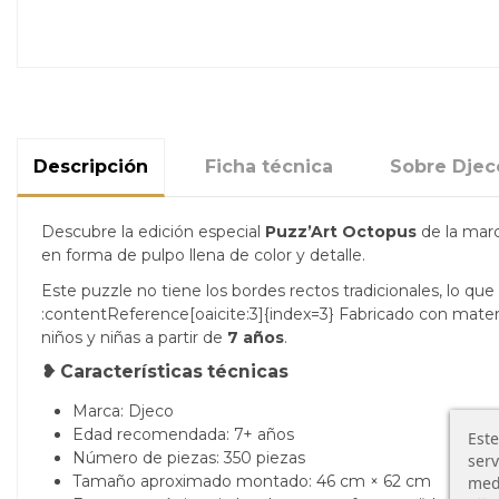
Descripción
Ficha técnica
Sobre Djec
Descubre la edición especial
Puzz’Art Octopus
de la mar
en forma de pulpo llena de color y detalle.
Este puzzle no tiene los bordes rectos tradicionales, lo qu
:contentReference[oaicite:3]{index=3} Fabricado con materia
niños y niñas a partir de
7 años
.
❥ Características técnicas
Marca: Djeco
Edad recomendada: 7+ años
Este
Número de piezas: 350 piezas
serv
Tamaño aproximado montado: 46 cm × 62 cm
medi