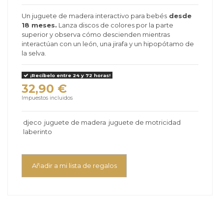
Un juguete de madera interactivo para bebés
desde
18 meses.
Lanza discos de colores por la parte
superior y observa cómo descienden mientras
interactúan con un león, una jirafa y un hipopótamo de
la selva.
¡Recíbelo entre 24 y 72 horas!
32,90 €
Impuestos incluidos
djeco
juguete de madera
juguete de motricidad
laberinto
Añadir a mi lista de regalos