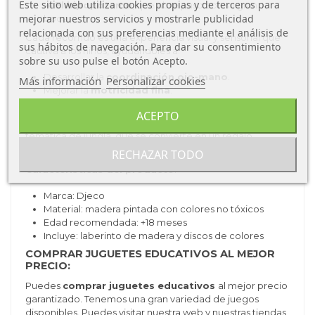
Este sitio web utiliza cookies propias y de terceros para
🦛
El hipopótamo
, que abre paso con su gran
mejorar nuestros servicios y mostrarle publicidad
boca.
relacionada con sus preferencias mediante el análisis de
Cada recorrido es una experiencia visual y sensorial que
sus hábitos de navegación. Para dar su consentimiento
cautiva a los niños, ayudándoles a:
sobre su uso pulse el botón Acepto.
Desarrollar la
coordinación ojo-mano
.
Más información
Personalizar cookies
Mejorar la
motricidad fina
.
Fomentar la
curiosidad y la concentración
.
ACEPTO
Un
juguete de madera duradero y seguro
, con
temática de jungla, que se convierte en un regalo
perfecto para
cualquier ocasión especial
.
RECHAZAR TODO
Características del producto
:
Marca: Djeco
Material: madera pintada con colores no tóxicos
Edad recomendada: +18 meses
Incluye: laberinto de madera y discos de colores
COMPRAR JUGUETES EDUCATIVOS AL MEJOR
PRECIO:
Puedes
comprar juguetes educativos
al mejor precio
garantizado. Tenemos una gran variedad de juegos
disponibles. Puedes visitar nuestra web y nuestras tiendas