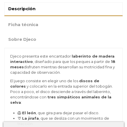
Descripción
Ficha técnica
Sobre Djeco
Djeco presenta este encantador
laberinto de madera
interactivo
, diseñado para que los peques a partir de
18
meses
disfruten mientras desarrollan su motricidad fina y
capacidad de observación.
El juego consiste en elegir uno de los
discos de
colores
y colocarlo en la entrada superior del tobogán.
Poco a poco, el disco desciende a través del laberinto,
encontrándose con
tres simpáticos animales de la
selva
:
🦁
El león
, que gira para dejar pasar el disco.
🦒
La jirafa
, que se desliza con un movimiento de
tracción.