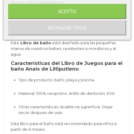
Anais de Lilliputiens
ACEPTO
Este
juego de baño
de la marca
Lilliputiens
ayuda a los
niños a fomentar su creatividad e imaginación contando
fantásticas historias y descubriendo los diferentes
RECHAZAR TODO
animales de la geranja que aparecen. Además tae un
anillod e dentición para alivar las moelstias de las encias.
Este
Libro de baño
está diseñado para las pequeñas
manos de nuestros bebes, resistentes a mordiscos y al
agua.
Características del
Libro de Juegos para el
baño Anais de Lilliputiens:
Tipo de producto: baño, playa y piscina.
Material: 100% neopreno. Anillo de dentición: EVA.
Otras características: lavable ne superficie. Dejar
secar despues de usar.
Este libro para el baño está recomendado para niños a
partir de 6 meses.