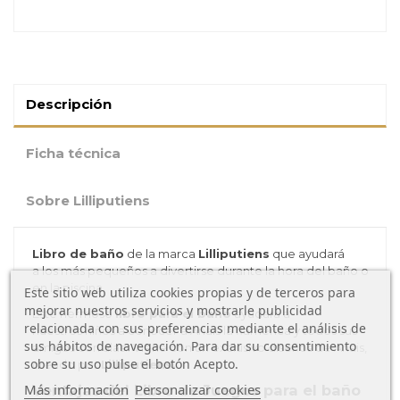
Descripción
Ficha técnica
Sobre Lilliputiens
Libro de baño
de la marca
Lilliputiens
que ayudará
a los más pequeños a divertirse durante la hora del baño o
en la piscina.
Este sitio web utiliza cookies propias y de terceros para
mejorar nuestros servicios y mostrarle publicidad
Este hermoso
libro para el baño
ayudará a
relacionada con sus preferencias mediante el análisis de
nuestros niños a conocer a Anais la flamenca y todos sus
sus hábitos de navegación. Para dar su consentimiento
amigos con alas.. Viene con un exclusivo diseños de Anais,
sobre su uso pulse el botón Acepto.
creado por
Lilliputiens.
Más información
Personalizar cookies
Ventajas del Libro de Juegos para el baño