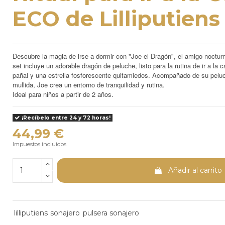
ECO de Lilliputiens
Descubre la magia de irse a dormir con "Joe el Dragón", el amigo nocturn
set incluye un adorable dragón de peluche, listo para la rutina de ir a la 
pañal y una estrella fosforescente quitamiedos. Acompañado de su peluc
mullida, Joe crea un entorno de tranquilidad y rutina.
Ideal para niños a partir de 2 años.
¡Recíbelo entre 24 y 72 horas!
44,99 €
Impuestos incluidos
Añadir al carrito
lilliputiens
sonajero
pulsera sonajero