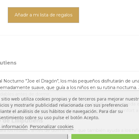
Añadir a mi lista de regalos
putiens
al Nocturno "Joe el Dragón", los más pequeños disfrutarán de una 
emadamente suave, que guía a los niños en su rutina nocturna. Jo
udables antes de dormir.
 sitio web utiliza cookies propias y de terceros para mejorar nuest
cama: usa el orinal, se pone su pijama y su pañal, y se acomoda e
icios y mostrarle publicidad relacionada con sus preferencias
amiedos, proporcionando una sensación de seguridad y confort a 
ante el análisis de sus hábitos de navegación. Para dar su
entimiento sobre su uso pulse el botón Acepto.
 de Lilliputiens
 información
Personalizar cookies
ra los rituales antes de dormir, sino que también ayuda a los ni
fomenta un vínculo afectivo y una atmósfera relajante.