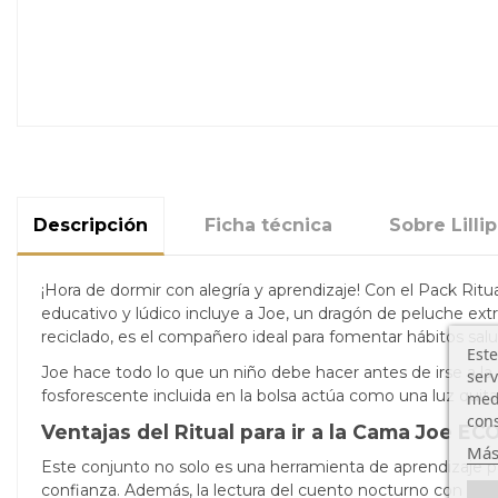
Descripción
Ficha técnica
Sobre Lilli
¡Hora de dormir con alegría y aprendizaje! Con el Pack Ritu
educativo y lúdico incluye a Joe, un dragón de peluche extr
reciclado, es el compañero ideal para fomentar hábitos sal
Este
Joe hace todo lo que un niño debe hacer antes de irse a la 
serv
fosforescente incluida en la bolsa actúa como una luz quit
medi
cons
Ventajas del Ritual para ir a la Cama Joe ECO
Más
Este conjunto no solo es una herramienta de aprendizaje pa
confianza. Además, la lectura del cuento nocturno con Joe 