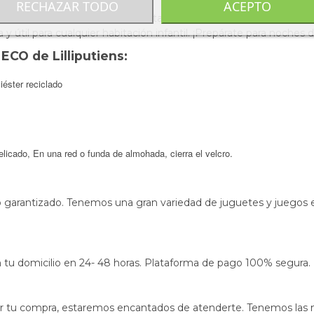
RECHAZAR TODO
ACEPTO
Dragón un compañero perfecto tanto para la cama como para los 
y útil para cualquier habitación infantil. ¡Prepárate para noches
ECO de Lilliputiens:
iéster reciclado
licado, En una red o funda de almohada, cierra el velcro.
o garantizado. Tenemos una gran variedad de juguetes y juegos e
s en tu domicilio en 24- 48 horas. Plataforma de pago 100% segura.
izar tu compra, estaremos encantados de atenderte. Tenemos las