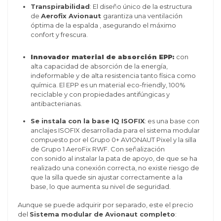
Transpirabilidad
: El diseño único de la estructura
de
Aerofix Avionaut
garantiza una ventilación
óptima de la espalda , asegurando el máximo
confort y frescura.
Innovador material de absorción EPP:
con
alta capacidad de absorción de la energía,
indeformable y de alta resistencia tanto física como
química. El EPP es un material eco-friendly, 100%
reciclable y con propiedades antifúngicas y
antibacterianas.
Se instala con la base IQ ISOFIX
: es una base con
anclajes ISOFIX desarrollada para el sistema modular
compuesto por el Grupo 0+ AVIONAUT Pixel y la silla
de Grupo 1 AeroFix RWF.
Con señalización
con sonido al instalar la pata de apoyo, de que se ha
realizado una conexión correcta, no existe riesgo de
que la silla quede sin ajustar correctamente a la
base, lo que aumenta su nivel de seguridad.
Aunque se puede adquirir por separado, este el precio
del
Sistema modular de Avionaut completo
: