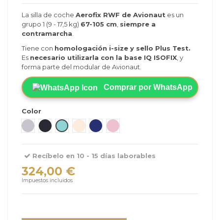
La silla de coche
Aerofix RWF de Avionaut
es un
grupo 1 (9 - 17,5 kg)
67-105 cm
,
siempre a
contramarcha
.
Tiene con
homologación i-size y sello Plus Test.
Es
necesario utilizarla con la base IQ ISOFIX
, y
forma parte del modular de Avionaut.
Comprar por WhatsApp
Color
Grey - Gris
Black - Negro
Mint - Menta
Beige
Navy - Azul
Pink - Rosa
Recíbelo en 10 - 15 días laborables
324,00 €
Impuestos incluidos