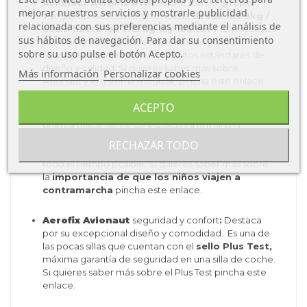
Avionaut AeroFix RWF
es una silla del
grupo
mejorar nuestros servicios y mostrarle publicidad
1
según la normativa i-Size, válida
desde los 9kg /
relacionada con sus preferencias mediante el análisis de
67cm hasta los 17.5 kg ó y 105 cm
. Fabricada por
sus hábitos de navegación. Para dar su consentimiento
Avionaut, marca polaca con fabricación 100%
sobre su uso pulse el botón Acepto.
europea, que cumple los más altos estándares de
diseño y calidad. Si quieres saber más sobre
Más información
Personalizar cookies
Avionaut y el sistema modular,
pincha este enlace
.
ACEPTO
Siempre a contramarcha
:
Aerofix Avionaut
se
orienta únicamente de espaldas a la marcha,
posición más segura para viajar y la única que
RECHAZAR TODO
recomendamos hasta el menos los 4 años, y durante
todo el tiempo posible. Si quieres saber más sobre
la
importancia de que los niños viajen a
contramarcha
pincha
este enlace
.
Aerofix Avionaut
seguridad y confort
:
Destaca
por su excepcional diseño y comodidad. Es una de
las pocas sillas que cuentan con el
sello Plus Test,
máxima garantía de seguridad en una silla de coche.
Si quieres saber más sobre el Plus Test pincha
este
enlace.