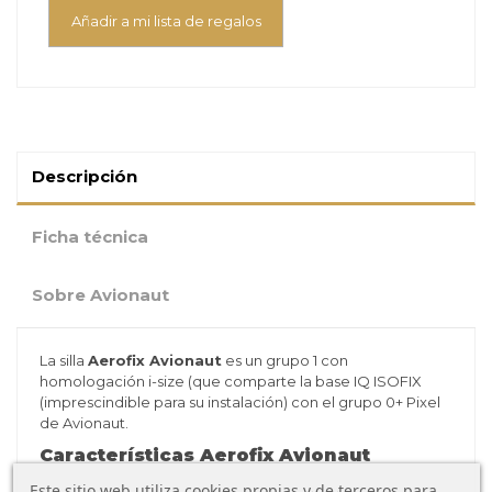
Añadir a mi lista de regalos
Descripción
Ficha técnica
Sobre Avionaut
La silla
Aerofix Avionaut
es un grupo 1 con
homologación i-size (que comparte la base IQ ISOFIX
(imprescindible para su instalación) con el grupo 0+ Pixel
de Avionaut.
Características
Aerofix Avionaut
Este sitio web utiliza cookies propias y de terceros para