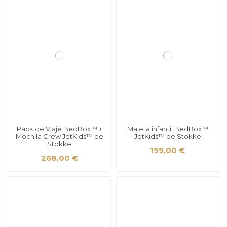
Pack de Viaje BedBox™ +
Maleta infantil BedBox™
Mochila Crew JetKids™ de
JetKids™ de Stokke
Stokke
199,00 €
268,00 €