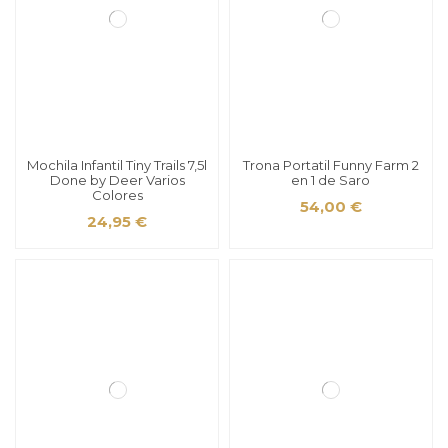
Mochila Infantil Tiny Trails 7,5l
Trona Portatil Funny Farm 2
Done by Deer Varios
en 1 de Saro
Colores
54,00 €
24,95 €