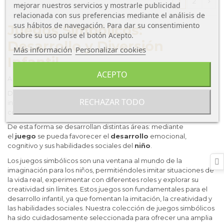
1
2
mejorar nuestros servicios y mostrarle publicidad
relacionada con sus preferencias mediante el análisis de
sus hábitos de navegación. Para dar su consentimiento
Juegos Simbólicos:
sobre su uso pulse el botón Acepto.
Desarrollo y Diversión
Más información
Personalizar cookies
Infantil
ACEPTO
A los niños les encanta imitarnos.
Descubren el mundo a través de nosotros, organizan la
RECHAZAR TODO
información que reciben y la reproducen para afianzar sus
conocimientos.
De esta forma se desarrollan distintas áreas: mediante
el
juego
se pueda favorecer el
desarrollo
emocional,
cognitivo y sus habilidades sociales del
niño
.
Los juegos simbólicos son una ventana al mundo de la
imaginación para los niños, permitiéndoles imitar situaciones de
la vida real, experimentar con diferentes roles y explorar su
creatividad sin límites. Estos juegos son fundamentales para el
desarrollo infantil, ya que fomentan la imitación, la creatividad y
las habilidades sociales. Nuestra colección de juegos simbólicos
ha sido cuidadosamente seleccionada para ofrecer una amplia