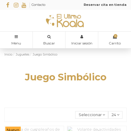
Contacto
Reservar cita en tienda
0
Menu
Buscar
Iniciar sesión
Carrito
Inicio
Juguetes
Juego Simbólico
Juego Simbólico
Seleccionar
24
Nuevo