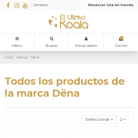
Contacto
Reservar cita en tienda
0
Menu
Buscar
Iniciar sesión
Carrito
Inicio
Marcas
Dëna
Todos los productos de
la marca Dëna
Seleccionar
2